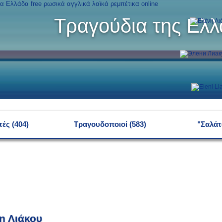
Τραγούδια της Ελ
ές (404)
Τραγουδοποιοί (583)
"Σαλάτ
η Λιάκου