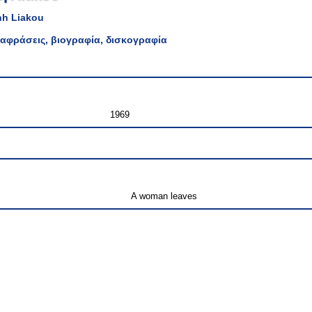
nh Liakou
αφράσεις, βιογραφία, δισκογραφία
1969
A woman leaves