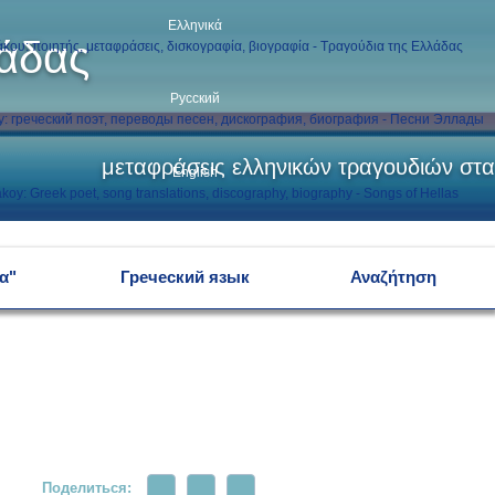
Ελληνικά
λάδας
Русский
μεταφράσεις ελληνικών τραγουδιών στα
English
α"
Греческий язык
Αναζήτηση
Поделиться: