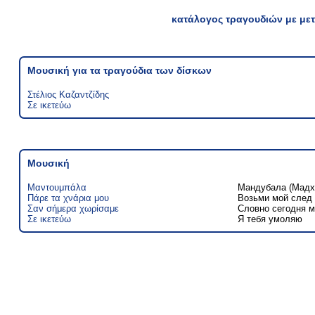
κατάλογος τραγουδιών με μετ
Μουσική για τα τραγούδια των δίσκων
Στέλιος Καζαντζίδης
Σε ικετεύω
Μουσική
Μαντουμπάλα
Мандубала (Мадх
Πάρε τα χνάρια μου
Возьми мой след
Σαν σήμερα χωρίσαμε
Словно сегодня м
Σε ικετεύω
Я тебя умоляю