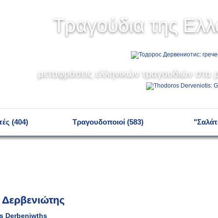
Τραγούδια της Ελ
μεταφράσεις ελληνικών τραγουδιών στα ρ
ές (404)
Τραγουδοποιοί (583)
"Σαλάτ
Δερβενιώτης
s Derbeniwths