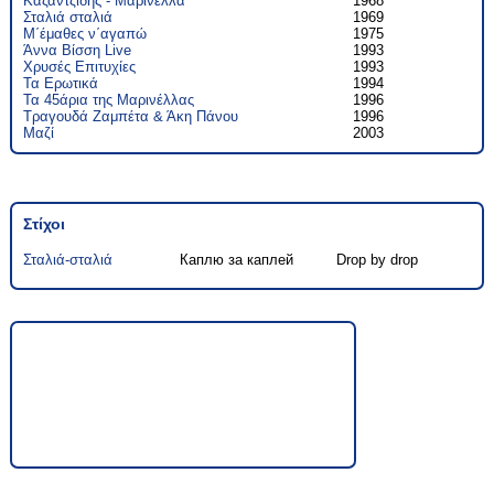
Καζαντζίδης - Μαρινέλλα
1968
Σταλιά σταλιά
1969
Μ΄έμαθες ν΄αγαπώ
1975
Άννα Βίσση Live
1993
Χρυσές Επιτυχίες
1993
Τα Ερωτικά
1994
Τα 45άρια της Μαρινέλλας
1996
Τραγουδά Ζαμπέτα & Άκη Πάνου
1996
Μαζί
2003
Στίχοι
Σταλιά-σταλιά
Каплю за каплей
Drop by drop