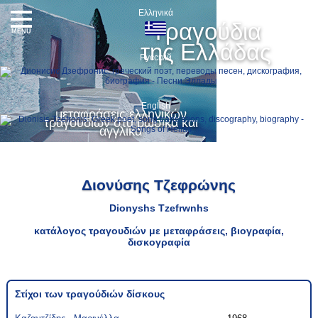
Ελληνικά
Τραγούδια
MENU
της Ελλάδας
Русский
English
μεταφράσεις ελληνικών
τραγουδιών στα ρωσικά και
αγγλικά
Διονύσης Τζεφρώνης
Dionyshs Tzefrwnhs
κατάλογος τραγουδιών με μεταφράσεις, βιογραφία,
δισκογραφία
Στίχοι των τραγούδιών δίσκους