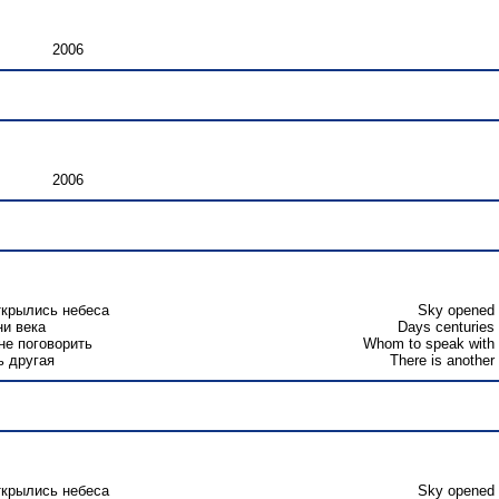
2006
2006
крылись небеса
Sky opened
ни века
Days centuries
не поговорить
Whom to speak with
ь другая
There is another
крылись небеса
Sky opened