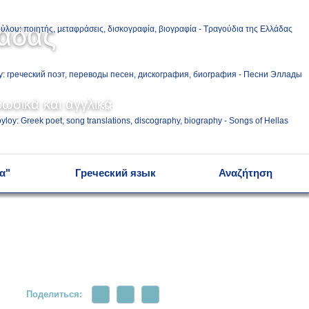
Ελληνικά
λάδας
Русский
ωσικά και αγγλικά
English
α"
Греческий язык
Αναζήτηση
Поделиться: