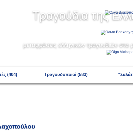
Τραγούδια της Ελ
μεταφράσεις ελληνικών τραγουδιών στα ρ
ές (404)
Τραγουδοποιοί (583)
"Σαλάτ
λαχοπούλου