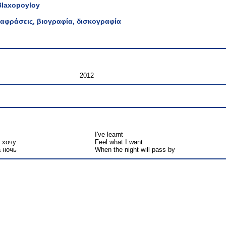
Blaxopoyloy
αφράσεις, βιογραφία, δισκογραφία
2012
I've learnt
 хочу
Feel what I want
а ночь
When the night will pass by