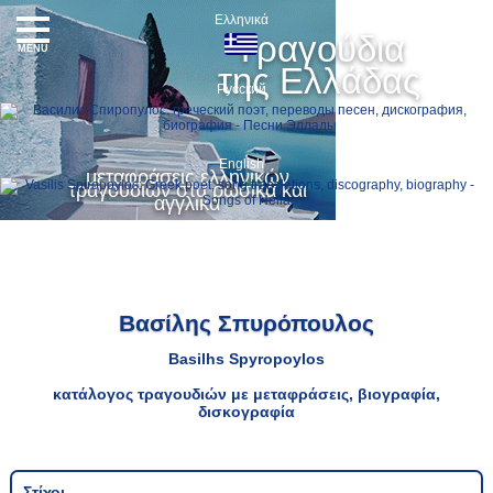
Ελληνικά
Τραγούδια
MENU
της Ελλάδας
Русский
English
μεταφράσεις ελληνικών
τραγουδιών στα ρωσικά και
αγγλικά
Βασίλης Σπυρόπουλος
Basilhs Spyropoylos
κατάλογος τραγουδιών με μεταφράσεις, βιογραφία,
δισκογραφία
Στίχοι