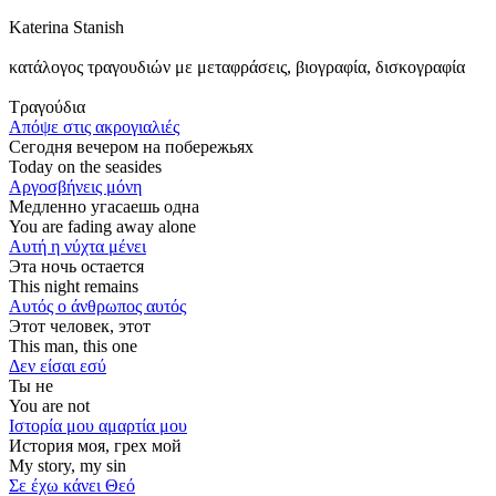
Katerina Stanish
κατάλογος τραγουδιών με μεταφράσεις, βιογραφία, δισκογραφία
Τραγούδια
Απόψε στις ακρογιαλιές
Сегодня вечером на побережьях
Today on the seasides
Αργοσβήνεις μόνη
Медленно угасаешь одна
You are fading away alone
Αυτή η νύχτα μένει
Эта ночь остается
This night remains
Αυτός ο άνθρωπος αυτός
Этот человек, этот
This man, this one
Δεν είσαι εσύ
Ты не
You are not
Ιστορία μου αμαρτία μου
История моя, грех мой
My story, my sin
Σε έχω κάνει Θεό