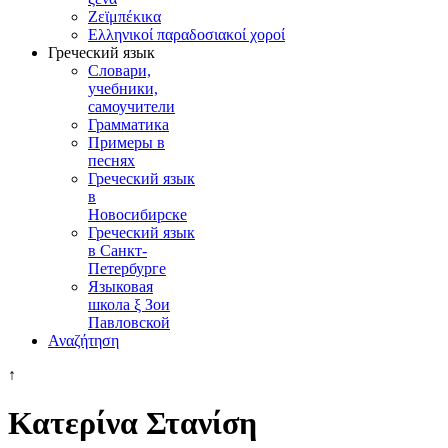
Ζεϊμπέκικα
Ελληνικοί παραδοσιακοί χοροί
Греческий язык
Словари,
учебники,
самоучители
Грамматика
Примеры в
песнях
Греческий язык
в
Новосибирске
Греческий язык
в Санкт-
Петербурге
Языковая
школа ξ Зои
Павловской
Αναζήτηση
↑
Κατερίνα Στανίση