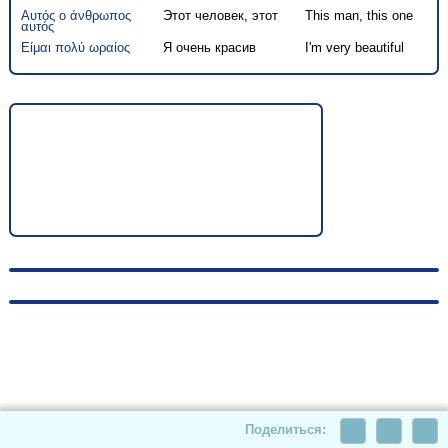
Αυτός ο άνθρωπος
Этот человек, этот
This man, this one
αυτός
Είμαι πολύ ωραίος
Я очень красив
I'm very beautiful
© 2010-2026, hellas-songs.ru. All rights reserved
Поделиться: