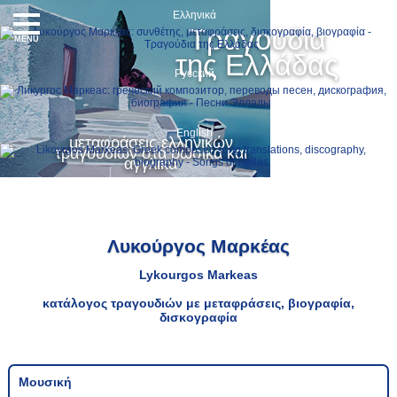
Ελληνικά
Τραγούδια
MENU
της Ελλάδας
Русский
English
μεταφράσεις ελληνικών
τραγουδιών στα ρωσικά και
αγγλικά
Λυκούργος Μαρκέας
Lykourgos Markeas
κατάλογος τραγουδιών με μεταφράσεις, βιογραφία,
δισκογραφία
Μουσική