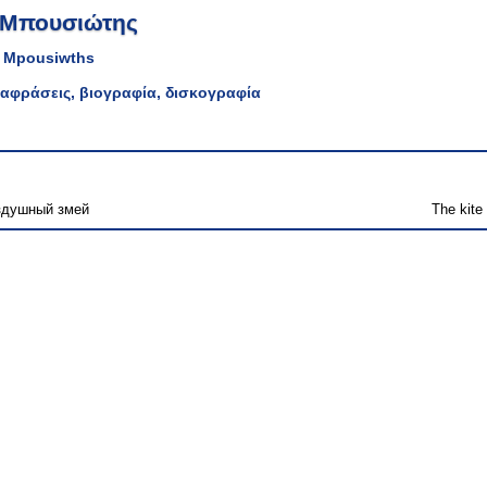
 Μπουσιώτης
s Mpousiwths
αφράσεις, βιογραφία, δισκογραφία
здушный змей
The kite