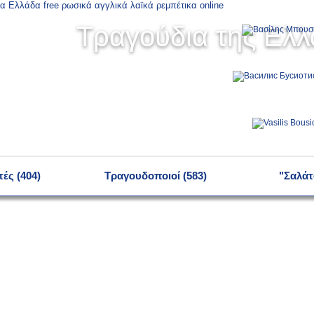
Τραγούδια της Ελ
ές (404)
Τραγουδοποιοί (583)
"Σαλάτ