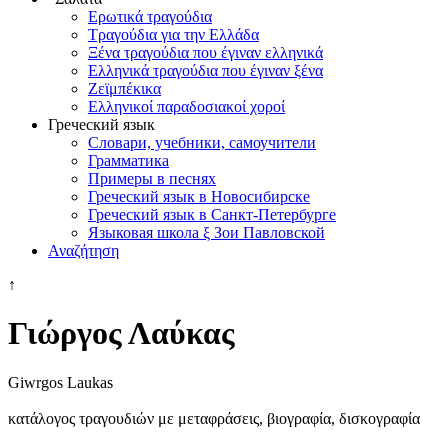
Ερωτικά τραγούδια
Τραγούδια για την Ελλάδα
Ξένα τραγούδια που έγιναν ελληνικά
Ελληνικά τραγούδια που έγιναν ξένα
Ζεϊμπέκικα
Ελληνικοί παραδοσιακοί χοροί
Греческий язык
Словари, учебники, самоучители
Грамматика
Примеры в песнях
Греческий язык в Новосибирске
Греческий язык в Санкт-Петербурге
Языковая школа ξ Зои Павловской
Αναζήτηση
↑
Γιώργος Λαύκας
Giwrgos Laukas
κατάλογος τραγουδιών με μεταφράσεις, βιογραφία, δισκογραφία