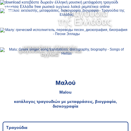
Ελληνικά
Τραγούδια
MENU
της Ελλάδας
Русский
English
μεταφράσεις ελληνικών
τραγουδιών στα ρωσικά και
αγγλικά
Μαλού
Malou
κατάλογος τραγουδιών με μεταφράσεις, βιογραφία,
δισκογραφία
Τραγούδια