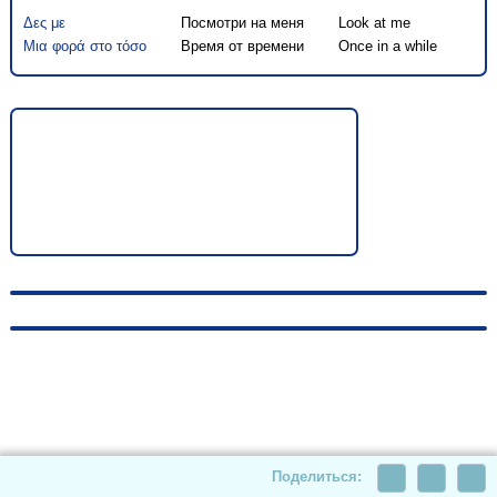
Δες με
Посмотри на меня
Look at me
Μια φορά στο τόσο
Время от времени
Once in a while
© 2010-2026, hellas-songs.ru. All rights reserved
Поделиться: