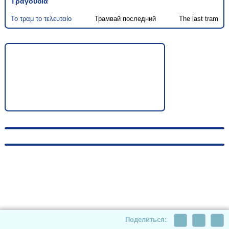
Τραγούδια
Το τραμ το τελευταίο
Трамвай последний
The last tram
© 2010-2026, hellas-songs.ru. All rights reserved
Поделиться: