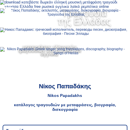
Ελληνικά
Τραγούδια
MENU
της Ελλάδας
Русский
English
μεταφράσεις ελληνικών
τραγουδιών στα ρωσικά και
αγγλικά
Νίκος Παπαδάκης
Nikos Papadakhs
κατάλογος τραγουδιών με μεταφράσεις, βιογραφία,
δισκογραφία