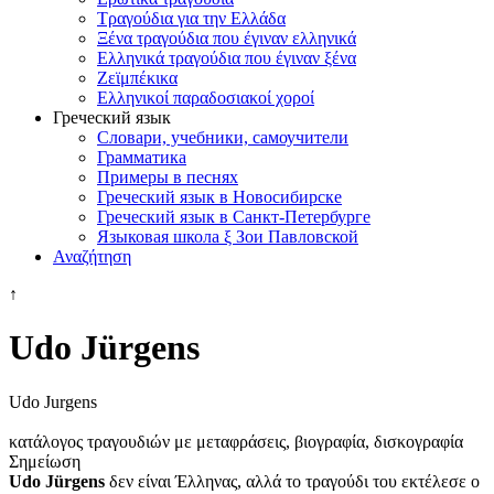
Τραγούδια για την Ελλάδα
Ξένα τραγούδια που έγιναν ελληνικά
Ελληνικά τραγούδια που έγιναν ξένα
Ζεϊμπέκικα
Ελληνικοί παραδοσιακοί χοροί
Греческий язык
Словари, учебники, самоучители
Грамматика
Примеры в песнях
Греческий язык в Новосибирске
Греческий язык в Санкт-Петербурге
Языковая школа ξ Зои Павловской
Αναζήτηση
↑
Udo Jürgens
Udo Jurgens
κατάλογος τραγουδιών με μεταφράσεις, βιογραφία, δισκογραφία
Σημείωση
Udo Jürgens
δεν είναι Έλληνας, αλλά το τραγούδι του εκτέλεσε ο