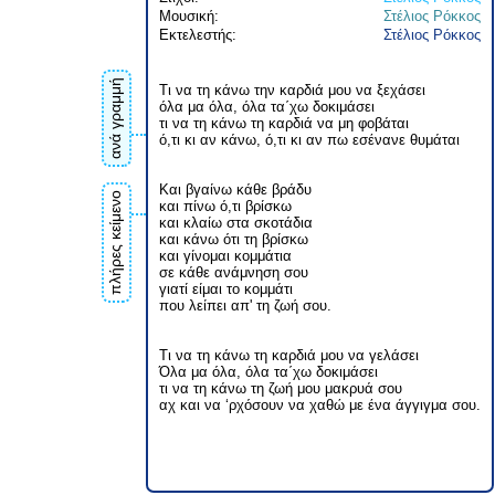
Μουσική:
Στέλιος Ρόκκος
Εκτελεστής:
Στέλιος Ρόκκος
ανά γραμμή
Τι να τη κάνω την καρδιά μου να ξεχάσει
όλα μα όλα, όλα τα΄χω δοκιμάσει
τι να τη κάνω τη καρδιά να μη φοβάται
ό,τι κι αν κάνω, ό,τι κι αν πω εσένανε θυμάται
Και βγαίνω κάθε βράδυ
πλήρες κείμενο
και πίνω ό,τι βρίσκω
και κλαίω στα σκοτάδια
και κάνω ότι τη βρίσκω
και γίνομαι κομμάτια
σε κάθε ανάμνηση σου
γιατί είμαι το κομμάτι
που λείπει απ' τη ζωή σου.
Τι να τη κάνω τη καρδιά μου να γελάσει
Όλα μα όλα, όλα τα΄χω δοκιμάσει
τι να τη κάνω τη ζωή μου μακρυά σου
αχ και να ‘ρχόσουν να χαθώ με ένα άγγιγμα σου.