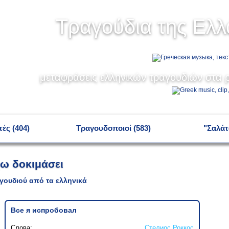
Τραγούδια της Ελ
μεταφράσεις ελληνικών τραγουδιών στα ρ
ές (404)
Τραγουδοποιοί (583)
"Σαλάτ
χω δοκιμάσει
γουδιού από τα ελληνικά
Все я испробовал
Слова:
Стелиос Роккос