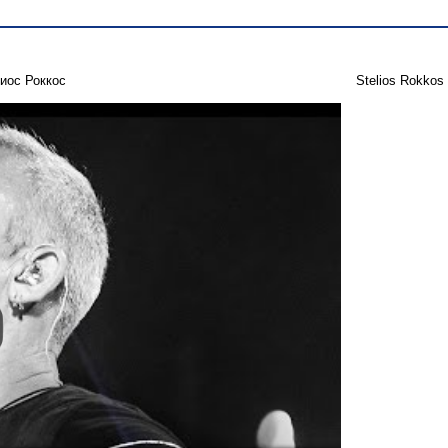
иос Роккос
Stelios Rokkos