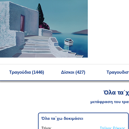
MENU
Τραγούδια (1446)
Δίσκοι (427)
Τραγουδιστ
Όλα τα΄
μετάφραση του τρα
Όλα τα΄χω δοκιμάσει
Στίχοι:
Στέλιος Ρόκκος