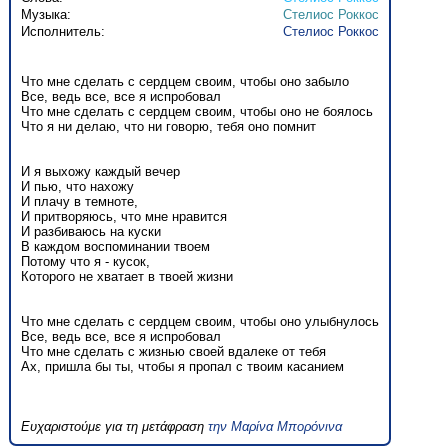
Музыка:
Стелиос Роккос
Исполнитель:
Стелиос Роккос
Что мне сделать с сердцем своим, чтобы оно забыло
Все, ведь все, все я испробовал
Что мне сделать с сердцем своим, чтобы оно не боялось
Что я ни делаю, что ни говорю, тебя оно помнит
И я выхожу каждый вечер
И пью, что нахожу
И плачу в темноте,
И притворяюсь, что мне нравится
И разбиваюсь на куски
В каждом воспоминании твоем
Потому что я - кусок,
Которого не хватает в твоей жизни
Что мне сделать с сердцем своим, чтобы оно улыбнулось
Все, ведь все, все я испробовал
Что мне сделать с жизнью своей вдалеке от тебя
Ах, пришла бы ты, чтобы я пропал с твоим касанием
Ευχαριστούμε για τη μετάφραση
την Μαρίνα Μπορόνινα