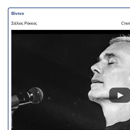
Βίντεο
Στέλιος Ρόκκος
Стел