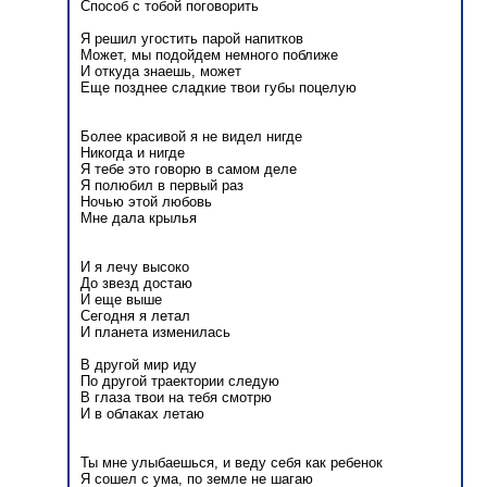
Способ с тобой поговорить
Я решил угостить парой напитков
Может, мы подойдем немного поближе
И откуда знаешь, может
Еще позднее сладкие твои губы поцелую
Более красивой я не видел нигде
Никогда и нигде
Я тебе это говорю в самом деле
Я полюбил в первый раз
Ночью этой любовь
Мне дала крылья
И я лечу высоко
До звезд достаю
И еще выше
Сегодня я летал
И планета изменилась
В другой мир иду
По другой траектории следую
В глаза твои на тебя смотрю
И в облаках летаю
Ты мне улыбаешься, и веду себя как ребенок
Я сошел с ума, по земле не шагаю