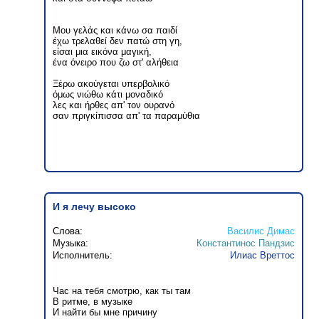
Μου γελάς και κάνω σα παιδί
έχω τρελαθεί δεν πατώ στη γη,
είσαι μια εικόνα μαγική,
ένα όνειρο που ζω στ' αλήθεια
Ξέρω ακούγεται υπερβολικό
όμως νιώθω κάτι μοναδικό
λες και ήρθες απ' τον ουρανό
σαν πριγκίπισσα απ' τα παραμύθια
И я лечу высоко
Слова:
Василис Димас
Музыка:
Константинос Пандзис
Исполнитель:
Илиас Вреттос
Час на тебя смотрю, как ты там
В ритме, в музыке
И найти бы мне причину