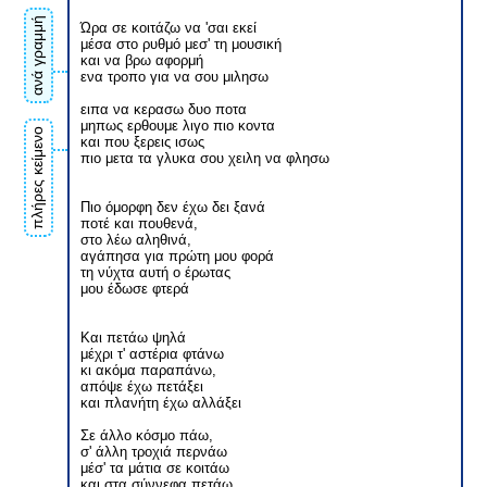
ανά γραμμή
Ώρα σε κοιτάζω να 'σαι εκεί
μέσα στο ρυθμό μεσ' τη μουσική
και να βρω αφορμή
ενα τροπο για να σου μιλησω
ειπα να κερασω δυο ποτα
μηπως ερθουμε λιγο πιο κοντα
πλήρες κείμενο
και που ξερεις ισως
πιο μετα τα γλυκα σου χειλη να φλησω
Πιο όμορφη δεν έχω δει ξανά
ποτέ και πουθενά,
στο λέω αληθινά,
αγάπησα για πρώτη μου φορά
τη νύχτα αυτή ο έρωτας
μου έδωσε φτερά
Και πετάω ψηλά
μέχρι τ' αστέρια φτάνω
κι ακόμα παραπάνω,
απόψε έχω πετάξει
και πλανήτη έχω αλλάξει
Σε άλλο κόσμο πάω,
σ' άλλη τροχιά περνάω
μέσ' τα μάτια σε κοιτάω
και στα σύννεφα πετάω