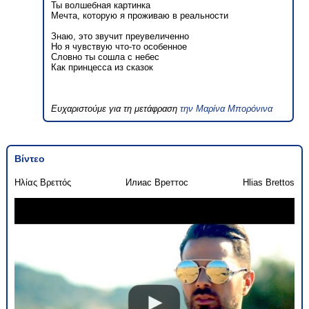
Ты волшебная картинка
Мечта, которую я проживаю в реальности
Знаю, это звучит преувеличенно
Но я чувствую что-то особенное
Словно ты сошла с небес
Как принцесса из сказок
Ευχαριστούμε για τη μετάφραση
την Μαρίνα Μπορόνινα
Βίντεο
Ηλίας Βρεττός
Илиас Вреттос
Hlias Brettos