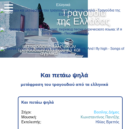
Ελληνικά
Τραγούδια
MENU
της Ελλάδας
Русский
English
μεταφράσεις ελληνικών
τραγουδιών στα ρωσικά και
αγγλικά
Και πετάω ψηλά
μετάφραση του τραγουδιού από τα ελληνικά
Και πετάω ψηλά
Στίχοι:
Βασίλης Δήμας
Μουσική:
Κωνσταντίνος Παντζής
Εκτελεστής:
Ηλίας Βρεττός