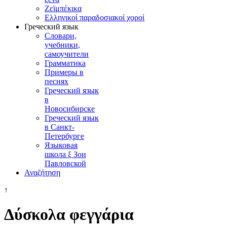
Ζεϊμπέκικα
Ελληνικοί παραδοσιακοί χοροί
Греческий язык
Словари,
учебники,
самоучители
Грамматика
Примеры в
песнях
Греческий язык
в
Новосибирске
Греческий язык
в Санкт-
Петербурге
Языковая
школа ξ Зои
Павловской
Αναζήτηση
↑
Δύσκολα φεγγάρια