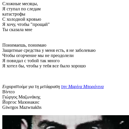
Сложные месяцы,
Я ступал по следам
катастрофы
С холодной кровью
Я хочу, чтобы "прощай"
Ты сказала мне
Понимаешь, понимаю
Защитные средства у меня есть, я не заболеваю
Чтобы огорчение мы не преодолели
Я повидал с тобой так много
Я хотел бы, чтобы у тебя все было хорошо
Ευχαριστούμε για τη μετάφραση
την Μαρίνα Μπορόνινα
Βίντεο
Γιώργος Μαζωνάκης
Йоргос Мазонакис
Giwrgos Mazwnakhs