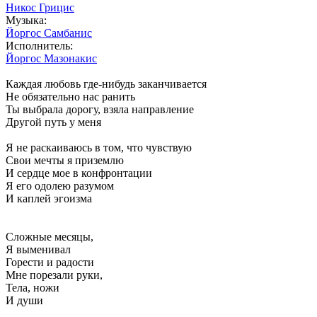
Никос Грицис
Музыка:
Йоргос Самбанис
Исполнитель:
Йоргос Мазонакис
Каждая любовь где-нибудь заканчивается
Не обязательно нас ранить
Ты выбрала дорогу, взяла направление
Другой путь у меня
Я не раскаиваюсь в том, что чувствую
Свои мечты я приземлю
И сердце мое в конфронтации
Я его одолею разумом
И каплей эгоизма
Сложные месяцы,
Я выменивал
Горести и радости
Мне порезали руки,
Тела, ножи
И души