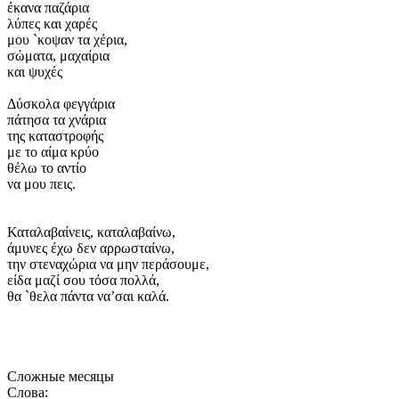
έκανα παζάρια
λύπες και χαρές
μου `κοψαν τα χέρια,
σώματα, μαχαίρια
και ψυχές
Δύσκολα φεγγάρια
πάτησα τα χνάρια
της καταστροφής
με το αίμα κρύο
θέλω το αντίο
να μου πεις.
Καταλαβαίνεις, καταλαβαίνω,
άμυνες έχω δεν αρρωσταίνω,
την στεναχώρια να μην περάσουμε,
είδα μαζί σου τόσα πολλά,
θα `θελα πάντα να’σαι καλά.
Сложные месяцы
Слова: