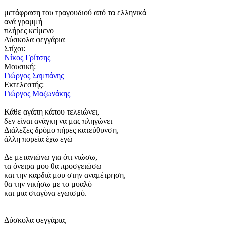
μετάφραση του τραγουδιού από τα ελληνικά
ανά γραμμή
πλήρες κείμενο
Δύσκολα φεγγάρια
Στίχοι:
Νίκος Γρίτσης
Μουσική:
Γιώργος Σαμπάνης
Εκτελεστής:
Γιώργος Μαζωνάκης
Κάθε αγάπη κάπου τελειώνει,
δεν είναι ανάγκη να μας πληγώνει
Διάλεξες δρόμο πήρες κατεύθυνση,
άλλη πορεία έχω εγώ
Δε μετανιώνω για ότι νιώσω,
τα όνειρα μου θα προσγειώσω
και την καρδιά μου στην αναμέτρηση,
θα την νικήσω με το μυαλό
και μια σταγόνα εγωισμό.
Δύσκολα φεγγάρια,