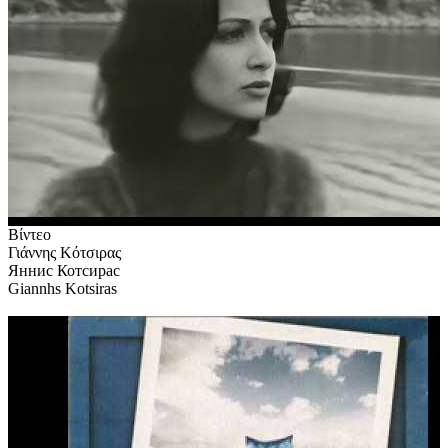
Βίντεο
Γιάννης Κότσιρας
Яннис Котсирас
Giannhs Kotsiras