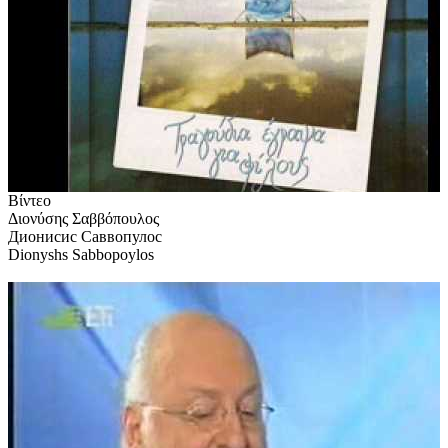
Βίντεο
Διονύσης Σαββόπουλος
Дионисис Саввопулос
Dionyshs Sabbopoylos