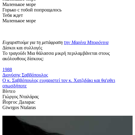
Маленькое море
Горько с тобой попрощалось
Тебя ждет
Маленькое море
Ευχαριστούμε για τη μετάφραση
την Μαρίνα Μπορόνινα
Δίσκοι και συλλογές
Το τραγούδι Μια θάλασσα μικρή περιλαμβάνεται στους
ακόλουθους δίσκους:
1988
Διονύσης Σαββόπουλος
Ο κ. Σαββόπουλος ευχαριστεί τον κ. Χατζιδάκι και θα'ρθει
οπωσδήποτε
Βίντεο
Γιώργος Νταλάρας
Йоргос Даларас
Giwrgos Ntalaras