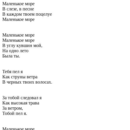
Маленькое море
В слезе, в песне
В каждом твоем поцелуе
Маленькое море
Маленькое море
Маленькое море
В углу кувшин мой,
На одно лето
Была ты.
Тебя пел я
Как струны ветра
В черных твоих волосах.
За тобой следовал я
Как высокая трава
За ветром,
Тобой пел я.
Маленькое море