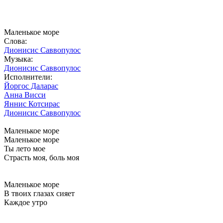
Маленькое море
Слова:
Дионисис Саввопулос
Музыка:
Дионисис Саввопулос
Исполнители:
Йоргос Даларас
Анна Висси
Яннис Котсирас
Дионисис Саввопулос
Маленькое море
Маленькое море
Ты лето мое
Страсть моя, боль моя
Маленькое море
В твоих глазах сияет
Каждое утро