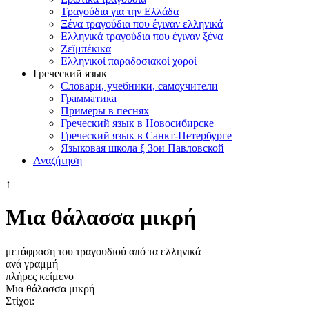
Τραγούδια για την Ελλάδα
Ξένα τραγούδια που έγιναν ελληνικά
Ελληνικά τραγούδια που έγιναν ξένα
Ζεϊμπέκικα
Ελληνικοί παραδοσιακοί χοροί
Греческий язык
Словари, учебники, самоучители
Грамматика
Примеры в песнях
Греческий язык в Новосибирске
Греческий язык в Санкт-Петербурге
Языковая школа ξ Зои Павловской
Αναζήτηση
↑
Μια θάλασσα μικρή
μετάφραση του τραγουδιού από τα ελληνικά
ανά γραμμή
πλήρες κείμενο
Μια θάλασσα μικρή
Στίχοι: