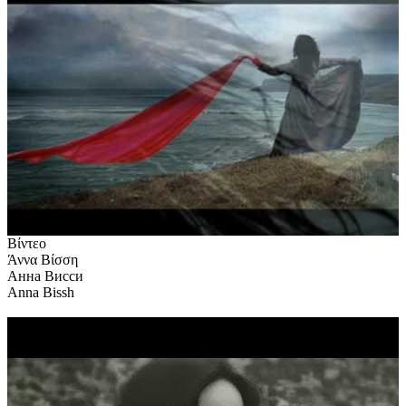
Βίντεο
Άννα Βίσση
Анна Висси
Anna Bissh