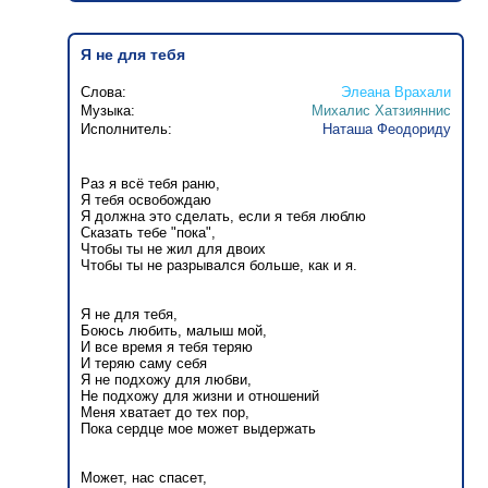
Я не для тебя
Слова:
Элеана Врахали
Музыка:
Михалис Хатзияннис
Исполнитель:
Наташа Феодориду
Раз я всё тебя раню,
Я тебя освобождаю
Я должна это сделать, если я тебя люблю
Сказать тебе "пока",
Чтобы ты не жил для двоих
Чтобы ты не разрывался больше, как и я.
Я не для тебя,
Боюсь любить, малыш мой,
И все время я тебя теряю
И теряю саму себя
Я не подхожу для любви,
Не подхожу для жизни и отношений
Меня хватает до тех пор,
Пока сердце мое может выдержать
Может, нас спасет,