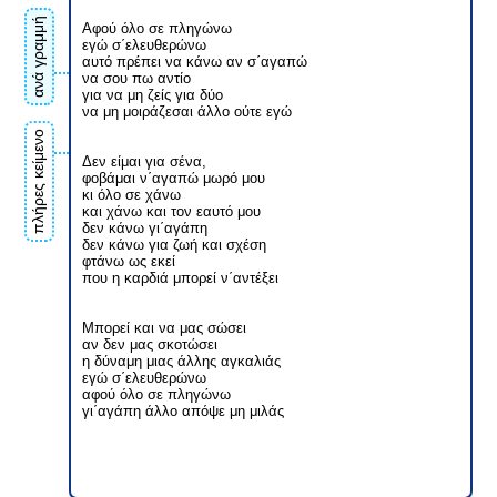
ανά γραμμή
Αφού όλο σε πληγώνω
εγώ σ΄ελευθερώνω
αυτό πρέπει να κάνω αν σ΄αγαπώ
να σου πω αντίο
για να μη ζείς για δύο
να μη μοιράζεσαι άλλο ούτε εγώ
πλήρες κείμενο
Δεν είμαι για σένα,
φοβάμαι ν΄αγαπώ μωρό μου
κι όλο σε χάνω
και χάνω και τον εαυτό μου
δεν κάνω γι΄αγάπη
δεν κάνω για ζωή και σχέση
φτάνω ως εκεί
που η καρδιά μπορεί ν΄αντέξει
Μπορεί και να μας σώσει
αν δεν μας σκοτώσει
η δύναμη μιας άλλης αγκαλιάς
εγώ σ΄ελευθερώνω
αφού όλο σε πληγώνω
γι΄αγάπη άλλο απόψε μη μιλάς