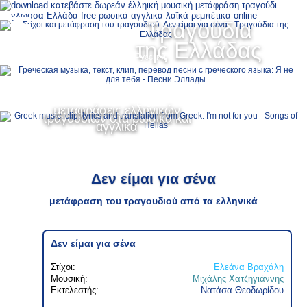
Ελληνικά
Τραγούδια
MENU
της Ελλάδας
Русский
English
μεταφράσεις ελληνικών
τραγουδιών στα ρωσικά και
αγγλικά
Δεν είμαι για σένα
μετάφραση του τραγουδιού από τα ελληνικά
Δεν είμαι για σένα
Στίχοι:
Ελεάνα Βραχάλη
Μουσική:
Μιχάλης Χατζηγιάννης
Εκτελεστής:
Νατάσα Θεοδωρίδου