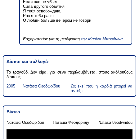
Если нас не убьет
Сила другого объятия
Я тебя освобождаю,
Раз я тебя раню
О любви больше вечером не говори
Ευχαριστούμε για τη μετάφραση
την Μαρίνα Μπορόνινα
Δίσκοι και συλλογές
Το τραγούδι Δεν είμαι για σένα περιλαμβάνεται στους ακόλουθους
δίσκους:
2005
Νατάσα Θεοδωρίδου
Ως εκεί που η καρδιά μπορεί να
αντέξει
Βίντεο
Νατάσα Θεοδωρίδου
Наташа Феодориду
Natasa 8eodwridou