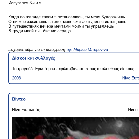
Испугался бы и я
Когда во взгляде твоем я остановлюсь, ты меня будоражишь
Огни мне зажигаешь в теле, меня сжигаешь, меня истощаешь
В путешествиях вечера мечтами моими ты управляешь
В груди моей ты - биение сердца
Ευχαριστούμε για τη μετάφραση
την Μαρίνα Μπορόνινα
Δίσκοι και συλλογές
Το τραγούδι Έρωτά μου περιλαμβάνεται στους ακόλουθους δίσκους:
2008
Νίνο Ξυπ
Βίντεο
Νίνο Ξυπολιτάς
Нино 