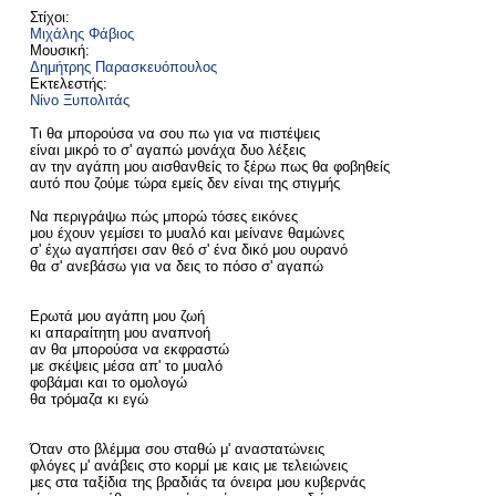
Στίχοι:
Μιχάλης Φάβιος
Μουσική:
Δημήτρης Παρασκευόπουλος
Εκτελεστής:
Νίνο Ξυπολιτάς
Τι θα μπορούσα να σου πω για να πιστέψεις
είναι μικρό το σ' αγαπώ μονάχα δυο λέξεις
αν την αγάπη μου αισθανθείς το ξέρω πως θα φοβηθείς
αυτό που ζούμε τώρα εμείς δεν είναι της στιγμής
Να περιγράψω πώς μπορώ τόσες εικόνες
μου έχουν γεμίσει το μυαλό και μείνανε θαμώνες
σ' έχω αγαπήσει σαν θεό σ' ένα δικό μου ουρανό
θα σ' ανεβάσω για να δεις το πόσο σ' αγαπώ
Ερωτά μου αγάπη μου ζωή
κι απαραίτητη μου αναπνοή
αν θα μπορούσα να εκφραστώ
με σκέψεις μέσα απ' το μυαλό
φοβάμαι και το ομολογώ
θα τρόμαζα κι εγώ
Όταν στο βλέμμα σου σταθώ μ' αναστατώνεις
φλόγες μ' ανάβεις στο κορμί με καις με τελειώνεις
μες στα ταξίδια της βραδιάς τα όνειρα μου κυβερνάς