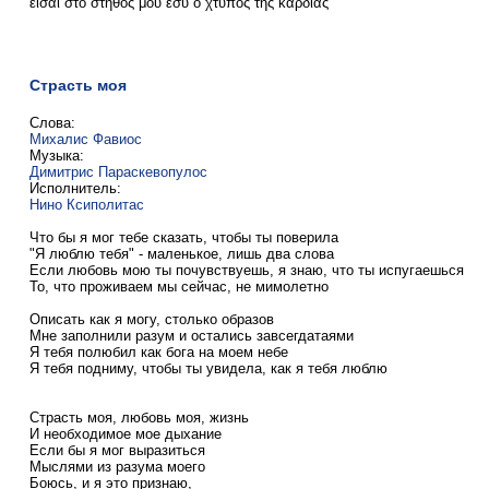
είσαι στο στήθος μου εσύ ο χτύπος της καρδιάς
Страсть моя
Слова:
Михалис Фавиос
Музыка:
Димитрис Параскевопулос
Исполнитель:
Нино Ксиполитас
Что бы я мог тебе сказать, чтобы ты поверила
"Я люблю тебя" - маленькое, лишь два слова
Если любовь мою ты почувствуешь, я знаю, что ты испугаешься
То, что проживаем мы сейчас, не мимолетно
Описать как я могу, столько образов
Мне заполнили разум и остались завсегдатаями
Я тебя полюбил как бога на моем небе
Я тебя подниму, чтобы ты увидела, как я тебя люблю
Страсть моя, любовь моя, жизнь
И необходимое мое дыхание
Если бы я мог выразиться
Мыслями из разума моего
Боюсь, и я это признаю,