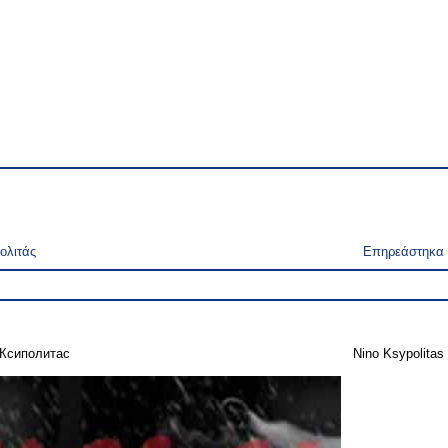
ολιτάς
Επηρεάστηκα
Ксиполитас
Nino Ksypolitas