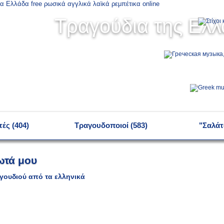
Τραγούδια της Ελ
ές (404)
Τραγουδοποιοί (583)
"Σαλάτ
τά μου
γουδιού από τα ελληνικά