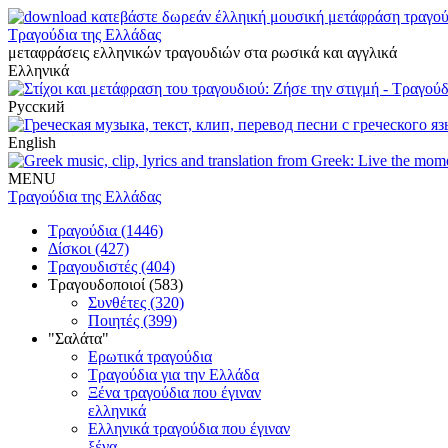
Τραγούδια της Ελλάδας
μεταφράσεις ελληνικών τραγουδιών στα ρωσικά και αγγλικά
Ελληνικά
Русский
English
MENU
Τραγούδια της Ελλάδας
Τραγούδια (1446)
Δίσκοι (427)
Τραγουδιστές (404)
Τραγουδοποιοί (583)
Συνθέτες (320)
Ποιητές (399)
"Σαλάτα"
Ερωτικά τραγούδια
Τραγούδια για την Ελλάδα
Ξένα τραγούδια που έγιναν
ελληνικά
Ελληνικά τραγούδια που έγιναν
ξένα