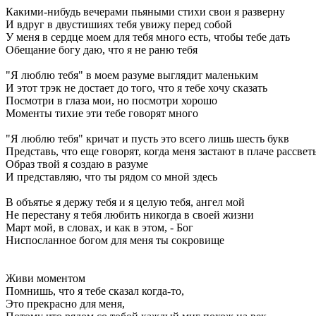
Какими-нибудь вечерами пьяными стихи свои я разверну
И вдруг в двустишиях тебя увижу перед собой
У меня в сердце моем для тебя много есть, чтобы тебе дать
Обещание богу даю, что я не раню тебя
"Я люблю тебя" в моем разуме выглядит маленьким
И этот трэк не достает до того, что я тебе хочу сказать
Посмотри в глаза мои, но посмотри хорошо
Моменты тихие эти тебе говорят много
"Я люблю тебя" кричат и пусть это всего лишь шесть букв
Представь, что еще говорят, когда меня застают в плаче рассвет
Образ твой я создаю в разуме
И представляю, что ты рядом со мной здесь
В объятье я держу тебя и я целую тебя, ангел мой
Не перестану я тебя любить никогда в своей жизни
Март мой, в словах, и как в этом, - Бог
Ниспосланное богом для меня ты сокровище
Живи моментом
Помнишь, что я тебе сказал когда-то,
Это прекрасно для меня,