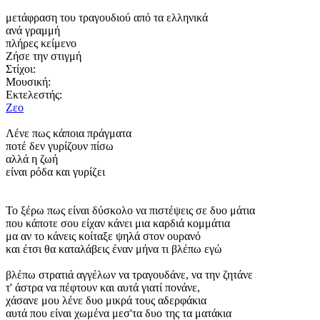
μετάφραση του τραγουδιού από τα ελληνικά
ανά γραμμή
πλήρες κείμενο
Ζήσε την στιγμή
Στίχοι:
Μουσική:
Εκτελεστής:
Ζεο
Λένε πως κάποια πράγματα
ποτέ δεν γυρίζουν πίσω
αλλά η ζωή
είναι ρόδα και γυρίζει
Το ξέρω πως είναι δύσκολο να πιστέψεις σε δυο μάτια
που κάποτε σου είχαν κάνει μια καρδιά κομμάτια
μα αν το κάνεις κοίταξε ψηλά στον ουρανό
και έτσι θα καταλάβεις έναν μήνα τι βλέπω εγώ
βλέπω στρατιά αγγέλων να τραγουδάνε, να την ζητάνε
τ' άστρα να πέφτουν και αυτά γιατί πονάνε,
χάσανε μου λένε δυο μικρά τους αδερφάκια
αυτά που είναι χωμένα μεσ'τα δυο της τα ματάκια