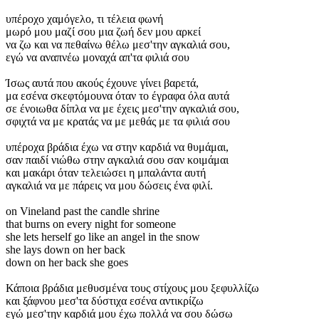
υπέροχο χαμόγελο, τι τέλεια φωνή
μωρό μου μαζί σου μια ζωή δεν μου αρκεί
να ζω και να πεθαίνω θέλω μεσ'την αγκαλιά σου,
εγώ να αναπνέω μοναχά απ'τα φιλιά σου
Ίσως αυτά που ακούς έχουνε γίνει βαρετά,
μα εσένα σκεφτόμουνα όταν το έγραφα όλα αυτά
σε ένοιωθα δίπλα να με έχεις μεσ'την αγκαλιά σου,
σφιχτά να με κρατάς να με μεθάς με τα φιλιά σου
υπέροχα βράδια έχω να στην καρδιά να θυμάμαι,
σαν παιδί νιώθω στην αγκαλιά σου σαν κοιμάμαι
και μακάρι όταν τελειώσει η μπαλάντα αυτή
αγκαλιά να με πάρεις να μου δώσεις ένα φιλί.
on Vineland past the candle shrine
that burns on every night for someone
she lets herself go like an angel in the snow
she lays down on her back
down on her back she goes
Κάποια βράδια μεθυσμένα τους στίχους μου ξεφυλλίζω
και ξάφνου μεσ'τα δύστιχα εσένα αντικρίζω
εγώ μεσ'την καρδιά μου έχω πολλά να σου δώσω