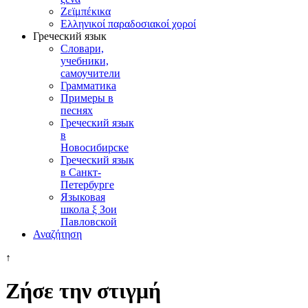
Ζεϊμπέκικα
Ελληνικοί παραδοσιακοί χοροί
Греческий язык
Словари,
учебники,
самоучители
Грамматика
Примеры в
песнях
Греческий язык
в
Новосибирске
Греческий язык
в Санкт-
Петербурге
Языковая
школа ξ Зои
Павловской
Αναζήτηση
↑
Ζήσε την στιγμή