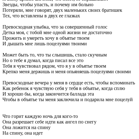
Звезды, чтобы упасть, и почему им больно
Потеряли, мне говорят, двух маленьких своих братишек
Тех, что вставлены в двух ее глазках
Превосходная улыбка, что за совершенный голос
Детка моя, с тобой мне одной жизни не достаточно
Прожить и умереть хочу в объятье твоем
И дышать мне лишь поцелуями твоими
Может быть то, что ты слышишь, стало скучным
Но о тебе я думал, когда писал все это
Тебя я чувствовал рядом, что я у в объятье твоем
Крепко меня держишь и меня опьяняешь поцелуями своими
Превосходные вечера у меня в сердце есть, чтобы вспоминать
Как ребенок я чувствую себя у тебя в объятье, когда сплю
И хорошо бы, когда закончится баллада эта
Чтобы в объятье ты меня заключила и подарила мне поцелуй
Что горит каждую ночь для кого-то
Она разрешает себе идти как ангел по снегу
Она ложится на спину
На спину, она идет