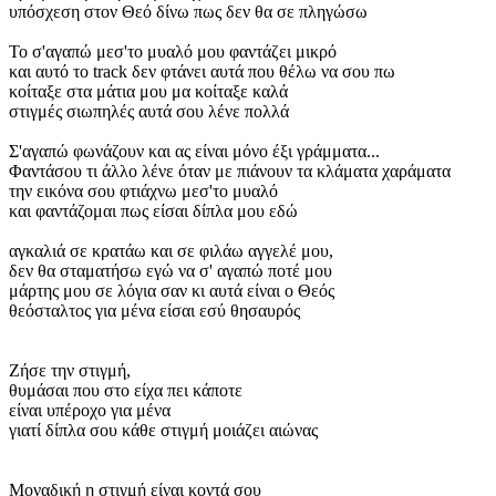
υπόσχεση στον Θεό δίνω πως δεν θα σε πληγώσω
Το σ'αγαπώ μεσ'το μυαλό μου φαντάζει μικρό
και αυτό το track δεν φτάνει αυτά που θέλω να σου πω
κοίταξε στα μάτια μου μα κοίταξε καλά
στιγμές σιωπηλές αυτά σου λένε πολλά
Σ'αγαπώ φωνάζουν και ας είναι μόνο έξι γράμματα...
Φαντάσου τι άλλο λένε όταν με πιάνουν τα κλάματα χαράματα
την εικόνα σου φτιάχνω μεσ'το μυαλό
και φαντάζομαι πως είσαι δίπλα μου εδώ
αγκαλιά σε κρατάω και σε φιλάω αγγελέ μου,
δεν θα σταματήσω εγώ να σ' αγαπώ ποτέ μου
μάρτης μου σε λόγια σαν κι αυτά είναι ο Θεός
θεόσταλτος για μένα είσαι εσύ θησαυρός
Ζήσε την στιγμή,
θυμάσαι που στο είχα πει κάποτε
είναι υπέροχο για μένα
γιατί δίπλα σου κάθε στιγμή μοιάζει αιώνας
Μοναδική η στιγμή είναι κοντά σου