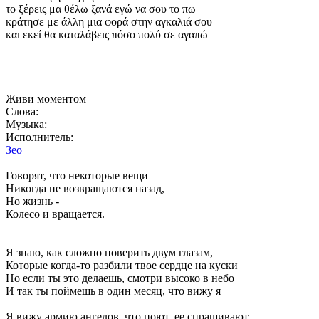
το ξέρεις μα θέλω ξανά εγώ να σου το πω
κράτησε με άλλη μια φορά στην αγκαλιά σου
και εκεί θα καταλάβεις πόσο πολύ σε αγαπώ
Живи моментом
Слова:
Музыка:
Исполнитель:
Зео
Говорят, что некоторые вещи
Никогда не возвращаются назад,
Но жизнь -
Колесо и вращается.
Я знаю, как сложно поверить двум глазам,
Которые когда-то разбили твое сердце на куски
Но если ты это делаешь, смотри высоко в небо
И так ты поймешь в один месяц, что вижу я
Я вижу армию ангелов, что поют, ее спрашивают