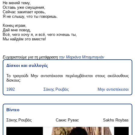
Не меняй тему,
Оставь уже смущения,
Сейчас закипает кровь,
Я не слышу, что ты говоришь.
Конец играм,
Дай мне повод,
Всё, чего хочу я, и всё, чего хочешь ты,
Мы найдём это вместе!
Ευχαριστούμε για τη μετάφραση
την Μαριάνα Μπαμπαγιάν
Δίσκοι και συλλογές
Το τραγούδι Μην αντιστέκεσαι περιλαμβάνεται στους ακόλουθους
δίσκους:
1992
Σάκης Ρουβάς
Μην αντιστέκεσαι
Βίντεο
Σάκης Ρουβάς
Сакис Рувас
Sakhs Roybas