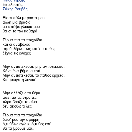
Νίκος Τερζής
Εκτελεστής:
Σάκης Ρουβάς
Είσαι πάλι μπροστά μου
άλλη μια βραδιά
μα απόψε γλυκιά μου
θα σ’ το πω καθαρά
Τέρμα πια τα παιχνίδια
και οι αναβολές
αφού ’ξέρω πως και ’συ το θες
ξέχνα τις ενοχές
Μην αντιστέκεσαι, μην αντιστέκεσαι
Κάνε ένα βήμα κι εσύ
Μην αντιστέκεσαι, το πάθος έρχεται
Και φεύγει η λογική
Μην αλλάζεις το θέμα
άσε πια τις ντροπές
τώρα βράζει το αίμα
δεν ακούω τι λες
Τέρμα πια τα παιχνίδια
δώσ’ μου την αφορμή
ό,τι θέλω εγώ κι ό,τι θες εσύ
θα τα βρούμε μαζί