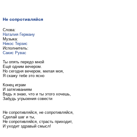
Не сопротивляйся
Слова:
Наталия Герману
Музыка:
Никос Терзис
Исполнитель:
Сакис Рувас
Ты опять передо мной
Ещё одним вечером.
Но сегодня вечером, милая моя,
Я скажу тебе это ясно
Конец играм
И затягиваниям
Ведь я знаю, что и ты этого хочешь,
Забудь угрызения совести
Не сопротивляйся, не сопротивляйся,
Сделай шаг и ты,
Не сопротивляйся, страсть приходит,
И уходит здравый смысл!