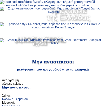
Ελληνικά
Τραγούδια
MENU
της Ελλάδας
Русский
English
μεταφράσεις ελληνικών
τραγουδιών στα ρωσικά και
αγγλικά
Μην αντιστέκεσαι
μετάφραση του τραγουδιού από τα ελληνικά
ανά γραμμή
πλήρες κείμενο
Μην αντιστέκεσαι
Στίχοι:
Ναταλία Γερμανού
Μουσική: