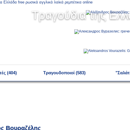
Τραγούδια της Ελ
ές (404)
Τραγουδοποιοί (583)
"Σαλάτ
ς Βουραζέλης