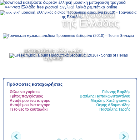
Ελληνικά
Τραγούδια
MENU
της Ελλάδας
Русский
μεταφράσεις ελληνικών
English
τραγουδιών στα ρωσικά και
αγγλικά
Πρόσφατες καταχωρήσεις
Θέλω να γυρίσεις
Γιάννης Βαρδής
Τ
Τρίτος παγκόσμιος
Βασίλης Παπακωνσταντίνου
Τ
Άναψέ μου ένα τσιγάρο
Μιχάλης Χατζηγιάννης
Ψ
Άναψέ μου ένα τσιγάρο
Θέμης Αδαμαντίδης
Ν
Τι το θες το κουταλάκι
Πασχάλης Τερζής
Τ