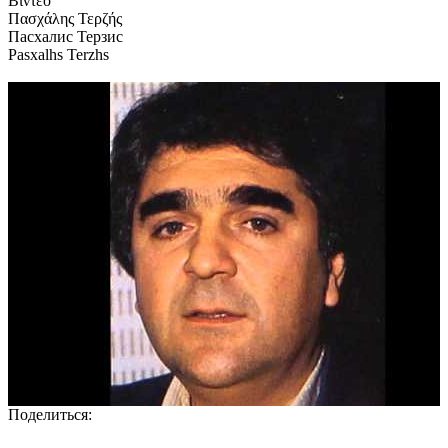
Βίντεο
Πασχάλης Τερζής
Пасхалис Терзис
Pasxalhs Terzhs
Поделиться: