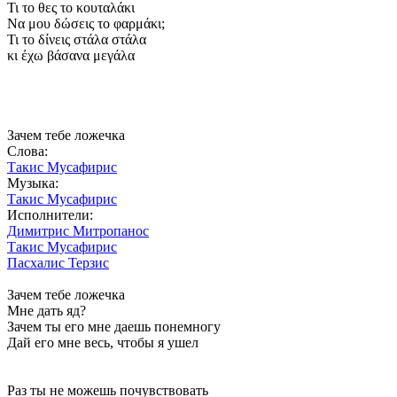
Τι το θες το κουταλάκι
Να μου δώσεις το φαρμάκι;
Τι το δίνεις στάλα στάλα
κι έχω βάσανα μεγάλα
Зачем тебе ложечка
Слова:
Такис Мусафирис
Музыка:
Такис Мусафирис
Исполнители:
Димитрис Митропанос
Такис Мусафирис
Пасхалис Терзис
Зачем тебе ложечка
Мне дать яд?
Зачем ты его мне даешь понемногу
Дай его мне весь, чтобы я ушел
Раз ты не можешь почувствовать