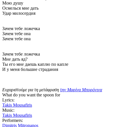
Мою душу
Осмелься мне дать
Удар милосердия
Зачем тебе ложечка
Зачем тебе она
Зачем тебе она
Зачем тебе ложечка
Мне дать яд?
Ты его мне даешь каплю по капле
И у меня большие страдания
Ευχαριστούμε για τη μετάφραση
την Μαρίνα Μπορόνινα
What do you want the spoon for
Lyrics:
Takis Mousafiris
Music:
Takis Mousafiris
Performers:
Dimitris Mitropanos