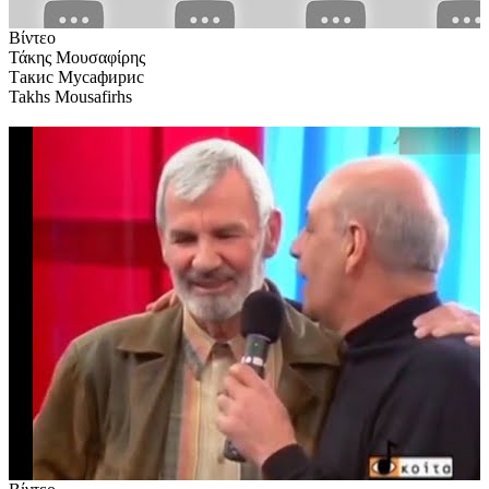
Βίντεο
Τάκης Μουσαφίρης
Такис Мусафирис
Takhs Mousafirhs