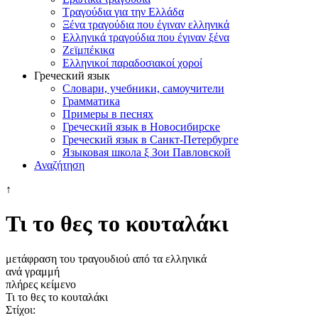
Τραγούδια για την Ελλάδα
Ξένα τραγούδια που έγιναν ελληνικά
Ελληνικά τραγούδια που έγιναν ξένα
Ζεϊμπέκικα
Ελληνικοί παραδοσιακοί χοροί
Греческий язык
Словари, учебники, самоучители
Грамматика
Примеры в песнях
Греческий язык в Новосибирске
Греческий язык в Санкт-Петербурге
Языковая школа ξ Зои Павловской
Αναζήτηση
↑
Τι το θες το κουταλάκι
μετάφραση του τραγουδιού από τα ελληνικά
ανά γραμμή
πλήρες κείμενο
Τι το θες το κουταλάκι
Στίχοι: