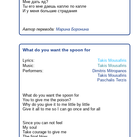
Мне дать яд?
Ты его мне даешь каплю по капле
И у меня большие страдания
Автор перевода:
Марина Боронина
What do you want the spoon for
Lyrics:
Takis Mousafiris
Music:
Takis Mousafiris
Performers:
Dimitris Mitropanos
Takis Mousafiris
Paschalis Terzis
What do you want the spoon for
You to give me the poison?
Why do you give it to me little by little
Give it all to me so I can go once and for all
Since you can not feel
My soul
Take courage to give me
The final blow