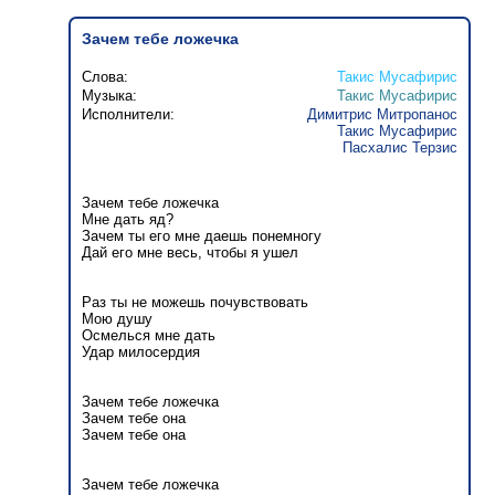
Зачем тебе ложечка
Слова:
Такис Мусафирис
Музыка:
Такис Мусафирис
Исполнители:
Димитрис Митропанос
Такис Мусафирис
Пасхалис Терзис
Зачем тебе ложечка
Мне дать яд?
Зачем ты его мне даешь понемногу
Дай его мне весь, чтобы я ушел
Раз ты не можешь почувствовать
Мою душу
Осмелься мне дать
Удар милосердия
Зачем тебе ложечка
Зачем тебе она
Зачем тебе она
Зачем тебе ложечка