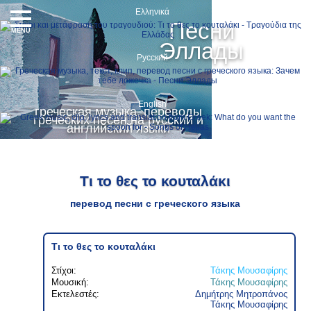
Ελληνικά
Песни
MENU
Эллады
Русский
English
греческая музыка, переводы
греческих песен на русский и
английский языки
Τι το θες το κουταλάκι
перевод песни с греческого языка
Τι το θες το κουταλάκι
Στίχοι:
Τάκης Μουσαφίρης
Μουσική:
Τάκης Μουσαφίρης
Εκτελεστές:
Δημήτρης Μητροπάνος
Τάκης Μουσαφίρης