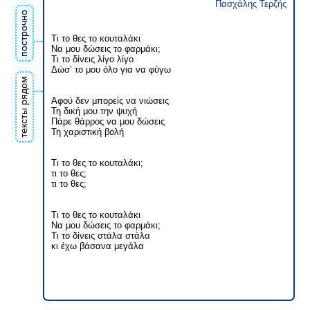
Πασχάλης Τερζής
построчно
Τι το θες το κουταλάκι
Να μου δώσεις το φαρμάκι;
Τι το δίνεις λίγο λίγο
Δώσ’ το μου όλο για να φύγω
тексты рядом
Αφού δεν μπορείς να νιώσεις
Τη δική μου την ψυχή
Πάρε θάρρος να μου δώσεις
Τη χαριστική βολή
Τι το θες το κουταλάκι;
τι το θες;
τι το θες;
Τι το θες το κουταλάκι
Να μου δώσεις το φαρμάκι;
Τι το δίνεις στάλα στάλα
κι έχω βάσανα μεγάλα