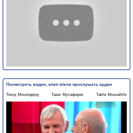
Посмотреть видео, клип и/или прослушать аудио
Τάκης Μουσαφίρης
Такис Мусафирис
Takhs Mousafirhs