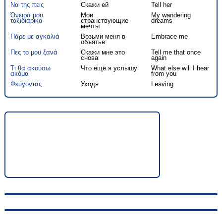
Να της πεις
Скажи ей
Tell her
Όνειρά μου
Мои
My wandering
ταξιδιάρικα
странствующие
dreams
мечты
Πάρε με αγκαλιά
Возьми меня в
Embrace me
объятье
Πες το μου ξανά
Скажи мне это
Tell me that once
снова
again
Τι θα ακούσω
Что ещё я услышу
What else will I hear
ακόμα
from you
Φεύγοντας
Уходя
Leaving