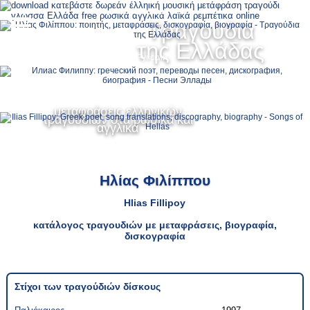
Ελληνικά
Τραγούδια
MENU
της Ελλάδας
Русский
English
μεταφράσεις ελληνικών
τραγουδιών στα ρωσικά και
αγγλικά
Ηλίας Φιλίππου
Hlias Fillipoy
κατάλογος τραγουδιών με μεταφράσεις, βιογραφία,
δισκογραφία
Στίχοι των τραγούδιών δίσκους