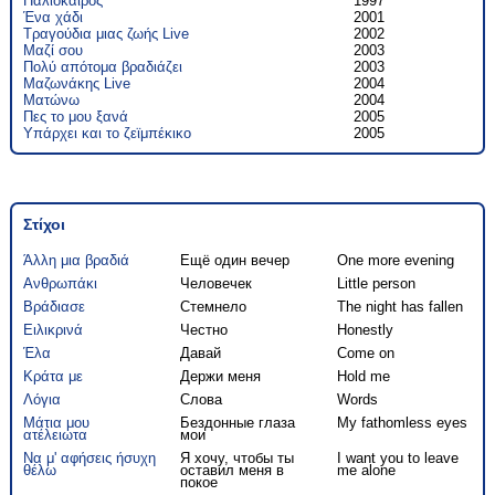
Παλιόκαιρος
1997
Ένα χάδι
2001
Τραγούδια μιας ζωής Live
2002
Μαζί σου
2003
Πολύ απότομα βραδιάζει
2003
Μαζωνάκης Live
2004
Ματώνω
2004
Πες το μου ξανά
2005
Υπάρχει και το ζεϊμπέκικο
2005
Στίχοι
Άλλη μια βραδιά
Ещё один вечер
One more evening
Ανθρωπάκι
Человечек
Little person
Βράδιασε
Стемнело
The night has fallen
Ειλικρινά
Честно
Honestly
Έλα
Давай
Come on
Κράτα με
Держи меня
Hold me
Λόγια
Слова
Words
Μάτια μου
Бездонные глаза
My fathomless eyes
ατέλειωτα
мои
Να μ' αφήσεις ήσυχη
Я хочу, чтобы ты
I want you to leave
θέλω
оставил меня в
me alone
покое