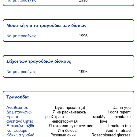
Να με προσέχεις
1996
Μουσική για τα τραγούδια των δίσκων
Να με προσέχεις
1996
Στίχοι των τραγούδιών δίσκους
Να με προσέχεις
1996
Τραγούδια
Ανάθεμά σε
Будь проклят(а)
Damn you
Δε μετανιώνω
Я не раскаиваюсь
I don't repent
Ερωτά μου
Страсть моя
My inimitable
ανεπανάληπτε
неповторимая
love
Ετοιμάζω ταξίδι
Я готовлю путешествие
I make a trip
Και φοβάμαι
И я боюсь
And I'm afraid
Κόκκινα γυαλιά
Розовые очки
Rosecoloured glasses