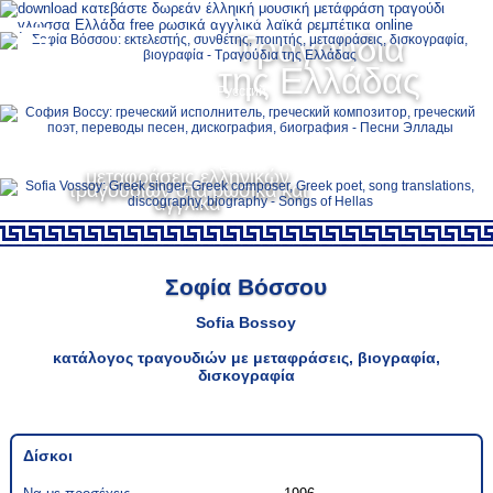
Ελληνικά
Τραγούδια
MENU
της Ελλάδας
Русский
English
μεταφράσεις ελληνικών
τραγουδιών στα ρωσικά και
αγγλικά
Σοφία Βόσσου
Sofia Bossoy
κατάλογος τραγουδιών με μεταφράσεις, βιογραφία,
δισκογραφία
Δίσκοι