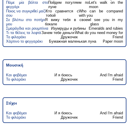
Πάμε μια βόλτα στο
Пойдем погуляем по
Let's walk on the
φεγγάρι
луне
moon
Ποιος να συγκριθεί μαζί
Кто сравнится с
Who can be compared
σου
тобой
with you
Σε βλέπω στο ποτήρι
Я вижу тебя в своем
I see you in my
μου
бокале
glass
Σμαράγδια και ρουμπίνια
Изумруды и рубины
Emeralds and rubies
Τι τα θέλεις τα λεφτά
Зачем тебе деньги
What do you need money for
Το φιλαράκι
Дружочек
Friend
Χάρτινο το φεγγαράκι
Бумажная маленькая луна
Paper moon
Μουσική
Και φοβάμαι
И я боюсь
And I'm afraid
Το φιλαράκι
Дружочек
Friend
Στίχοι
Και φοβάμαι
И я боюсь
And I'm afraid
Το φιλαράκι
Дружочек
Friend