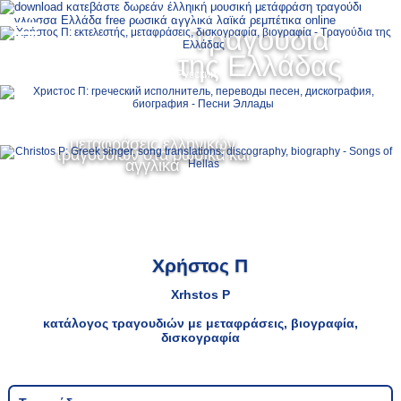
Ελληνικά
Τραγούδια
MENU
της Ελλάδας
Русский
English
μεταφράσεις ελληνικών
τραγουδιών στα ρωσικά και
αγγλικά
Χρήστος Π
Xrhstos P
κατάλογος τραγουδιών με μεταφράσεις, βιογραφία,
δισκογραφία