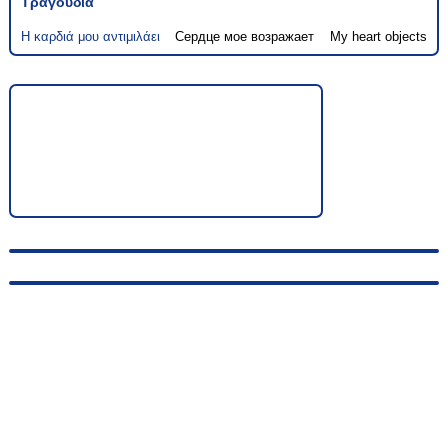
Τραγούδια
Η καρδιά μου αντιμιλάει
Сердце мое возражает
My heart objects
© 2010-2026, hellas-songs.ru. All rights reserved