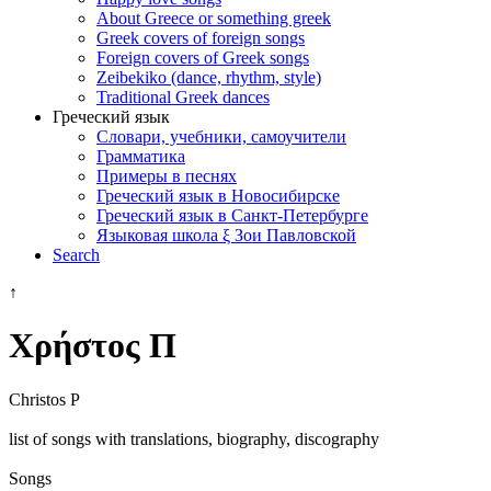
About Greece or something greek
Greek covers of foreign songs
Foreign covers of Greek songs
Zeibekiko (dance, rhythm, style)
Traditional Greek dances
Греческий язык
Словари, учебники, самоучители
Грамматика
Примеры в песнях
Греческий язык в Новосибирске
Греческий язык в Санкт-Петербурге
Языковая школа ξ Зои Павловской
Search
↑
Χρήστος Π
Christos P
list of songs with translations, biography, discography
Songs