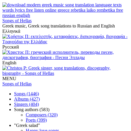
Songs of Hellas
Greek music, Greek song translations to Russian and English
Ελληνικά
Русский
English
MENU
Songs of Hellas
Songs (1446)
Albums (427)
Singers (404)
Song authors (583)
Composers (320)
Poets (399)
"Greek salad"
Happy love songs