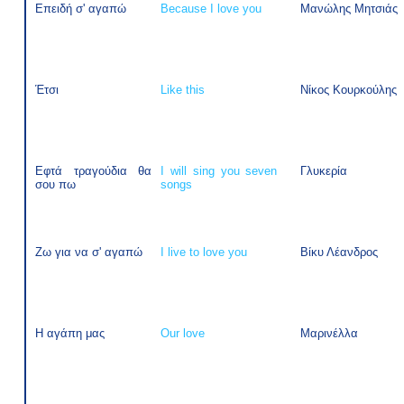
Επειδή σ' αγαπώ
Because I love you
Μανώλης Μητσιάς
Έτσι
Like this
Νίκος Κουρκούλης
Εφτά τραγούδια θα
I will sing you seven
Γλυκερία
σου πω
songs
Ζω για να σ' αγαπώ
I live to love you
Βίκυ Λέανδρος
Η αγάπη μας
Our love
Μαρινέλλα