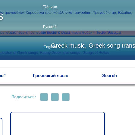
Ελληνικά
s
Русский
Greek music, Greek song transl
English
ad"
Греческий язык
Search
Поделиться: