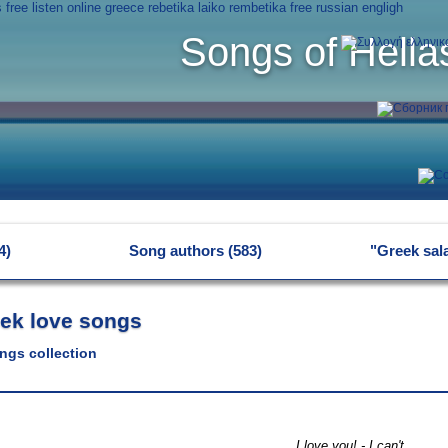
Songs of Hella
4)
Song authors (583)
"Greek sal
ek love songs
ngs collection
I love you! - I can't