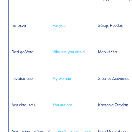
Για σένα
For you
Σάκης Ρουβάς
Γιατί φοβάσαι
Why are you afraid
Μαρινέλλα
Γυναίκα μου
My woman
Στράτος Διονυσίου
Δεν είσαι εσύ
You are not
Κατερίνα Στανίση
Δεν ξέρω πόσο σ'
I don't know how
Βίκυ Μοσχολιού