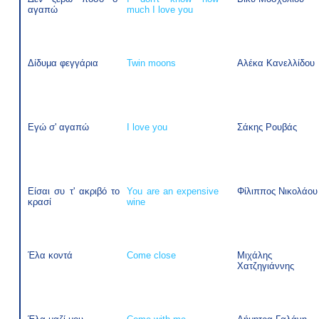
αγαπώ
much I love you
Δίδυμα φεγγάρια
Twin moons
Αλέκα Κανελλίδου
Εγώ σ' αγαπώ
I love you
Σάκης Ρουβάς
Είσαι συ τ' ακριβό το
You are an expensive
Φίλιππος Νικολάου
κρασί
wine
Έλα κοντά
Come close
Μιχάλης
Χατζηγιάννης