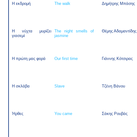
Η εκδρομή
The walk
Δημήτρης Μπάσης
Η νύχτα μυρίζει
The night smells of
Θέμης Αδαμαντίδης
γιασεμί
jasmine
Η πρώτη μας φορά
Our first time
Γιάννης Κότσιρας
Η σκλάβα
Slave
Τζένη Βάνου
Ήρθες
You came
Σάκης Ρουβάς