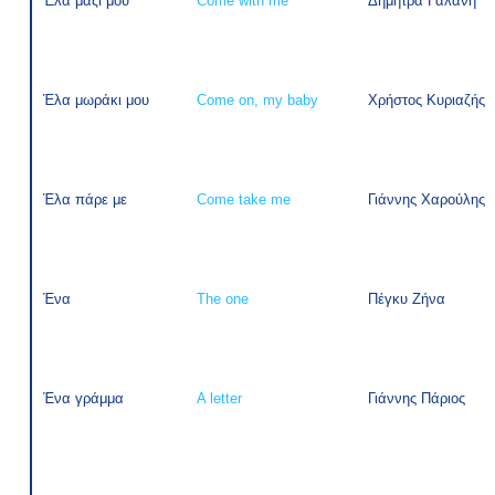
Έλα μαζί μου
Come with me
Δήμητρα Γαλάνη
Έλα μωράκι μου
Come on, my baby
Χρήστος Κυριαζής
Έλα πάρε με
Come take me
Γιάννης Χαρούλης
Ένα
The one
Πέγκυ Ζήνα
Ένα γράμμα
A letter
Γιάννης Πάριος