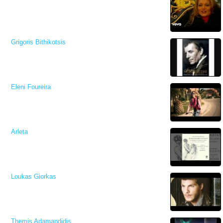
Grigoris Bithikotsis
Eleni Foureira
Arleta
Loukas Giorkas
Themis Adamandidis