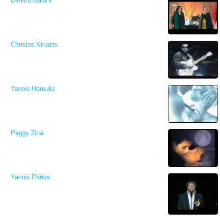
Dimitra Galani
Christos Kiriazis
Yannis Haroulis
Peggy Zina
Yannis Parios