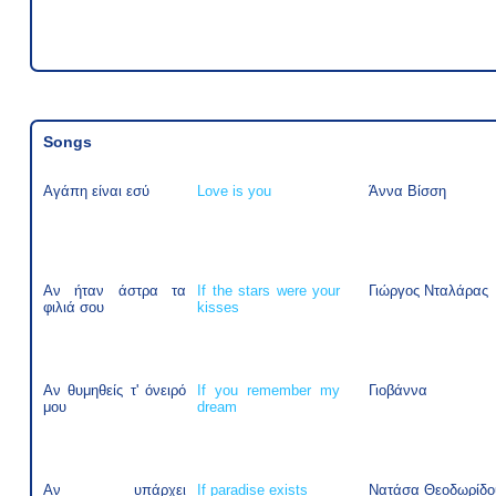
Songs
Αγάπη είναι εσύ
Love is you
Άννα Βίσση
Αν ήταν άστρα τα
If the stars were your
Γιώργος Νταλάρας
φιλιά σου
kisses
Αν θυμηθείς τ' όνειρό
If you remember my
Γιοβάννα
μου
dream
Αν υπάρχει
If paradise exists
Νατάσα Θεοδωρίδο