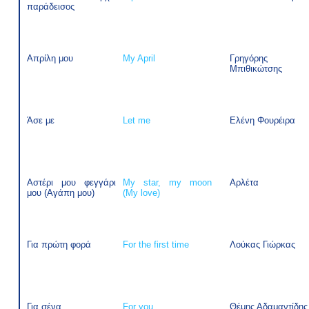
παράδεισος
Απρίλη μου
My April
Γρηγόρης
Μπιθικώτσης
Άσε με
Let me
Ελένη Φουρέιρα
Αστέρι μου φεγγάρι
My star, my moon
Αρλέτα
μου (Αγάπη μου)
(My love)
Για πρώτη φορά
For the first time
Λούκας Γιώρκας
Για σένα
For you
Θέμης Αδαμαντίδης