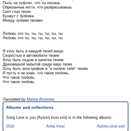
Пыль на туфлях, что ты носишь
Обрезанные ногти, что разбрасываешь
Свет глаз твоих
Кунжут с бублика
Между зубами твоими
Любовь это ты, ты, ты, ты, ты, ты
Любовь это ты, ты, ты, ты, ты, ты
Я хочу быть в каждой твоей вещи
Скоростью в автомобиле твоем
Хочу быть льдом в напитке твоем
Драхмишкой забытой среди евро твоих
Хочу быть апострофом в "я люблю тебя" твоем
И пусть я не знаю, что такое любовь,
Что такое любовь,
Что такое любовь
Translated by
Marina Boronina
Albums and collections
Song Love is you (Αγάπη είναι εσύ) is in the following albums:
2010
Anna Vissi
Αγάπη είναι εσύ