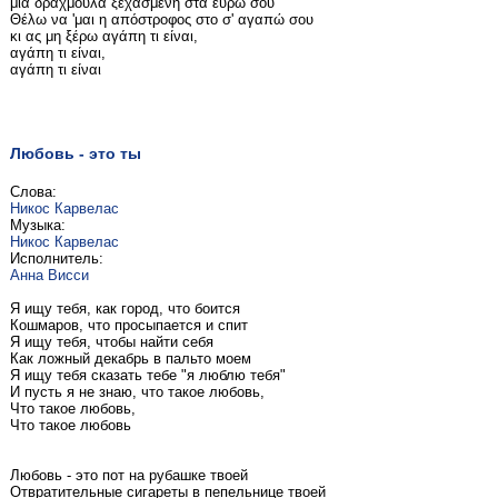
μια δραχμούλα ξεχασμένη στα ευρώ σου
Θέλω να 'μαι η απόστροφος στο σ' αγαπώ σου
κι ας μη ξέρω αγάπη τι είναι,
αγάπη τι είναι,
αγάπη τι είναι
Любовь - это ты
Слова:
Никос Карвелас
Музыка:
Никос Карвелас
Исполнитель:
Анна Висси
Я ищу тебя, как город, что боится
Кошмаров, что просыпается и спит
Я ищу тебя, чтобы найти себя
Как ложный декабрь в пальто моем
Я ищу тебя сказать тебе "я люблю тебя"
И пусть я не знаю, что такое любовь,
Что такое любовь,
Что такое любовь
Любовь - это пот на рубашке твоей
Отвратительные сигареты в пепельнице твоей