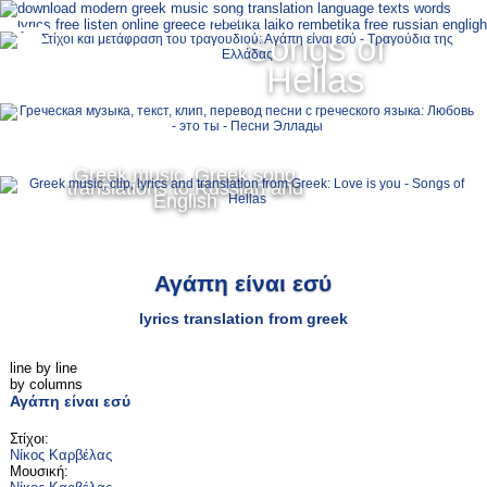
Ελληνικά
Songs of
MENU
Hellas
Русский
English
Greek music, Greek song
translations to Russian and
English
Αγάπη είναι εσύ
lyrics translation from greek
line by line
by columns
Αγάπη είναι εσύ
Στίχοι:
Νίκος Καρβέλας
Μουσική: