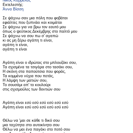
Νίκος Καρβέλας
Εκτελεστής:
Άννα Βίσση
Σε ψάχνω σαν μια πόλη που φοβάται
εφιάλτες που ξυπνάει και κοιμάται
Σε ψάχνω για να βρω τον εαυτό μου
όπως ο ψεύτικος Δεκέμβρης στο παλτό μου
Σε ψάχνω να σου πω σ' αγαπώ
κι ας μη ξέρω αγάπη τι είναι,
αγάπη τι είναι,
αγάπη τι είναι
Αγάπη είναι ο ιδρώτας στο μπλουζάκι σου,
Τα σχισμένα τα τσιγάρα στο τασάκι σου,
Η σκόνη στα παπούτσια που φοράς,
Τα κομμένα νύχια που πετάς,
Η λάμψη των ματιών σου,
Το σουσάμι απ' το κουλούρι
στις σχισμούλες των δοντιών σου
Αγάπη είναι εσύ εσύ εσύ εσύ εσύ εσύ
Αγάπη είναι εσύ εσύ εσύ εσύ εσύ εσύ
Θέλω να 'μαι σε κάθε τι δικό σου
μια ταχύτητα στο αυτοκίνητο σου
Θέλω να μαι ένα παγάκι στο ποτό σου