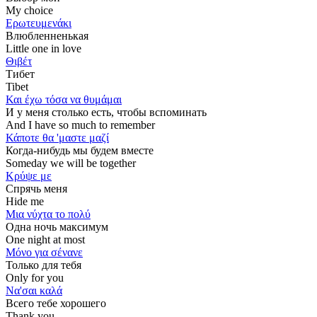
My choice
Ερωτευμενάκι
Влюбленненькая
Little one in love
Θιβέτ
Тибет
Tibet
Και έχω τόσα να θυμάμαι
И у меня столько есть, чтобы вспоминать
And I have so much to remember
Κάποτε θα 'μαστε μαζί
Когда-нибудь мы будем вместе
Someday we will be together
Κρύψε με
Спрячь меня
Hide me
Μια νύχτα το πολύ
Одна ночь максимум
One night at most
Μόνο για σένανε
Только для тебя
Only for you
Να'σαι καλά
Всего тебе хорошего
Thank you