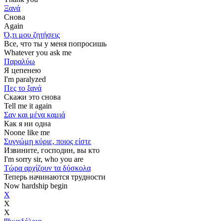
Ξανά
Снова
Again
Ό,τι μου ζητήσεις
Все, что ты у меня попросишь
Whatever you ask me
Παραλύω
Я цепенею
I'm paralyzed
Πες το ξανά
Скажи это снова
Tell me it again
Σαν και μένα καμιά
Как я ни одна
Noone like me
Συγνώμη κύριε, ποιος είστε
Извините, господин, вы кто
I'm sorry sir, who you are
Τώρα αρχίζουν τα δύσκολα
Теперь начинаются трудности
Now hardship begin
Χ
Х
X