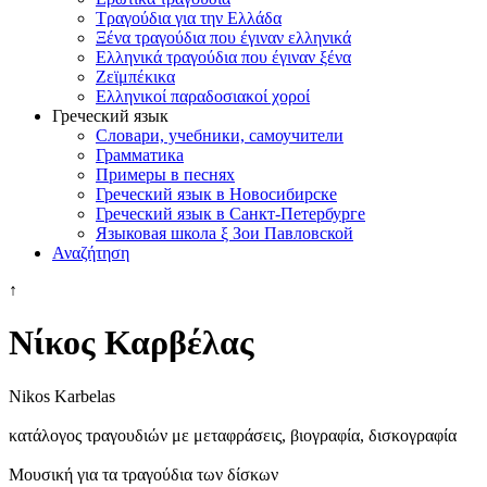
Τραγούδια για την Ελλάδα
Ξένα τραγούδια που έγιναν ελληνικά
Ελληνικά τραγούδια που έγιναν ξένα
Ζεϊμπέκικα
Ελληνικοί παραδοσιακοί χοροί
Греческий язык
Словари, учебники, самоучители
Грамматика
Примеры в песнях
Греческий язык в Новосибирске
Греческий язык в Санкт-Петербурге
Языковая школа ξ Зои Павловской
Αναζήτηση
↑
Νίκος Καρβέλας
Nikos Karbelas
κατάλογος τραγουδιών με μεταφράσεις, βιογραφία, δισκογραφία
Μουσική για τα τραγούδια των δίσκων