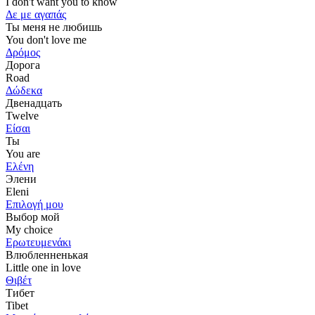
I don't want you to know
Δε με αγαπάς
Ты меня не любишь
You don't love me
Δρόμος
Дорога
Road
Δώδεκα
Двенадцать
Twelve
Είσαι
Ты
You are
Ελένη
Элени
Eleni
Επιλογή μου
Выбор мой
My choice
Ερωτευμενάκι
Влюбленненькая
Little one in love
Θιβέτ
Тибет
Tibet