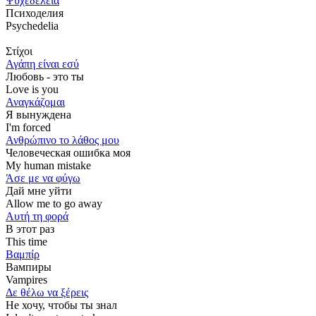
Ψυχεδέλεια
Психоделия
Psychedelia
Στίχοι
Αγάπη είναι εσύ
Любовь - это ты
Love is you
Αναγκάζομαι
Я вынуждена
I'm forced
Ανθρώπινο το λάθος μου
Человеческая ошибка моя
My human mistake
Άσε με να φύγω
Дай мне уйти
Allow me to go away
Αυτή τη φορά
В этот раз
This time
Βαμπίρ
Вампиры
Vampires
Δε θέλω να ξέρεις
Не хочу, чтобы ты знал