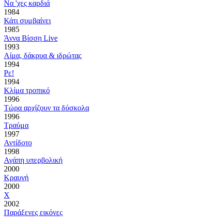
Να 'χες καρδιά
1984
Κάτι συμβαίνει
1985
Άννα Βίσση Live
1993
Αίμα, δάκρυα & ιδρώτας
1994
Ρε!
1994
Κλίμα τροπικό
1996
Τώρα αρχίζουν τα δύσκολα
1996
Τραύμα
1997
Αντίδοτο
1998
Αγάπη υπερβολική
2000
Κραυγή
2000
Χ
2002
Παράξενες εικόνες