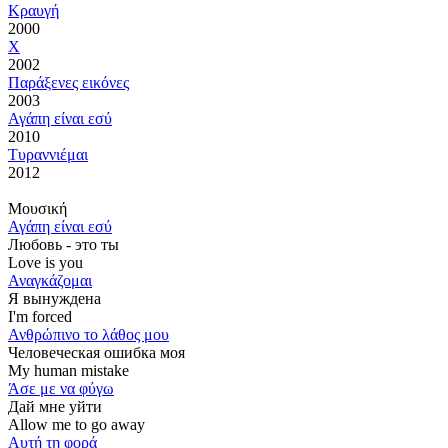
Κραυγή
2000
Χ
2002
Παράξενες εικόνες
2003
Αγάπη είναι εσύ
2010
Τυραννιέμαι
2012
Μουσική
Αγάπη είναι εσύ
Любовь - это ты
Love is you
Αναγκάζομαι
Я вынуждена
I'm forced
Ανθρώπινο το λάθος μου
Человеческая ошибка моя
My human mistake
Άσε με να φύγω
Дай мне уйти
Allow me to go away
Αυτή τη φορά