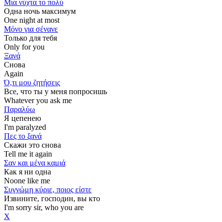
Μια νύχτα το πολύ
Одна ночь максимум
One night at most
Μόνο για σένανε
Только для тебя
Only for you
Ξανά
Снова
Again
Ό,τι μου ζητήσεις
Все, что ты у меня попросишь
Whatever you ask me
Παραλύω
Я цепенею
I'm paralyzed
Πες το ξανά
Скажи это снова
Tell me it again
Σαν και μένα καμιά
Как я ни одна
Noone like me
Συγνώμη κύριε, ποιος είστε
Извините, господин, вы кто
I'm sorry sir, who you are
Χ