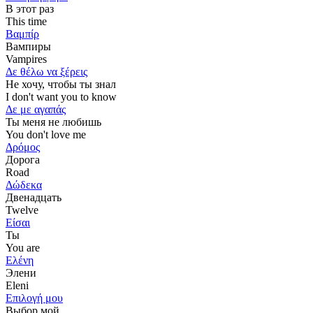
В этот раз
This time
Βαμπίρ
Вампиры
Vampires
Δε θέλω να ξέρεις
Не хочу, чтобы ты знал
I don't want you to know
Δε με αγαπάς
Ты меня не любишь
You don't love me
Δρόμος
Дорога
Road
Δώδεκα
Двенадцать
Twelve
Είσαι
Ты
You are
Ελένη
Элени
Eleni
Επιλογή μου
Выбор мой