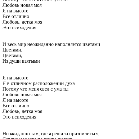
Любовь новая моя
Я на высоте
Все отлично
Любовь, детка моя
Это психоделия
И весь мир неожиданно наполняется цветами
Цветами,
Цветами,
Из души взятыми
Я на высоте
Я в отличном расположении духа
Потому что меня свел с ума ты
Любовь новая моя
Я на высоте
Все отлично
Любовь, детка моя
Это психоделия
Неожиданно там, где я решила приземлиться,