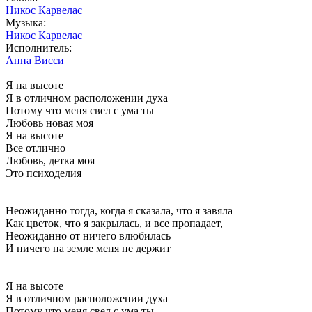
Никос Карвелас
Музыка:
Никос Карвелас
Исполнитель:
Анна Висси
Я на высоте
Я в отличном расположении духа
Потому что меня свел с ума ты
Любовь новая моя
Я на высоте
Все отлично
Любовь, детка моя
Это психоделия
Неожиданно тогда, когда я сказала, что я завяла
Как цветок, что я закрылась, и все пропадает,
Неожиданно от ничего влюбилась
И ничего на земле меня не держит
Я на высоте
Я в отличном расположении духа
Потому что меня свел с ума ты