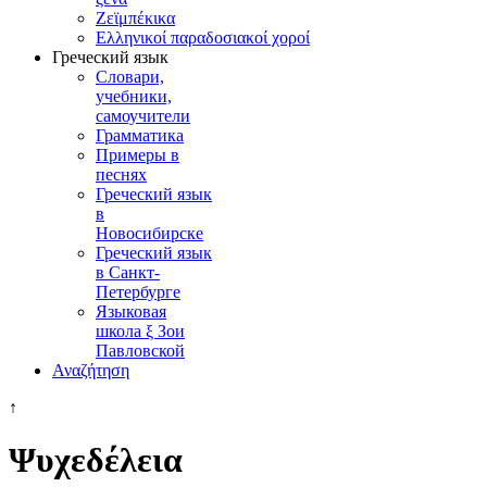
Ζεϊμπέκικα
Ελληνικοί παραδοσιακοί χοροί
Греческий язык
Словари,
учебники,
самоучители
Грамматика
Примеры в
песнях
Греческий язык
в
Новосибирске
Греческий язык
в Санкт-
Петербурге
Языковая
школа ξ Зои
Павловской
Αναζήτηση
↑
Ψυχεδέλεια