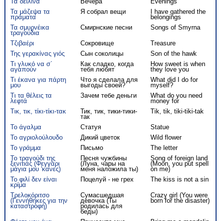
Τα δειλινά
Вечера
Evenings
Τα μάζεψα τα
Я собрал вещи
I have gathered the
πράματα
belongings
Τα σμυρνέικα
Смирнские песни
Songs of Smyrna
τραγούδια
Τζιβαέρι
Сокровище
Treasure
Της γερακίνας γιός
Сын соколицы
Son of the hawk
Τι γλυκό να σ΄
Как сладко, когда
How sweet is when
αγαπούν
тебя любят
they love you
Τι έκανα για πάρτη
Что я сделала для
What did I do for
μου
выгоды своей?
myself?
Τι τα θέλεις τα
Зачем тебе деньги
What do you need
λεφτά
money for
Τικ, τικ, τίκι-τίκι-τακ
Тик, тик, тики-тики-
Tik, tik, tiki-tiki-tak
так
Το άγαλμα
Статуя
Statue
Το αγριολούλουδο
Дикий цветок
Wild flower
Το γράμμα
Письмо
The letter
Το τραγούδι της
Песня чужбины
Song of foreign land
ξενιτιάς (Φεγγάρι
(Луна, чары на
(Moon, you put spell
μάγια μου 'κανες)
меня наложила ты)
on me)
Το φιλί δεν είναι
Поцелуй - не грех
The kiss is not a sin
κρίμα
Τρελοκόριτσο
Сумасшедшая
Crazy girl (You were
(Γεννήθηκες για την
девочка (Ты
born for the disaster)
καταστροφή)
родилась для
беды)