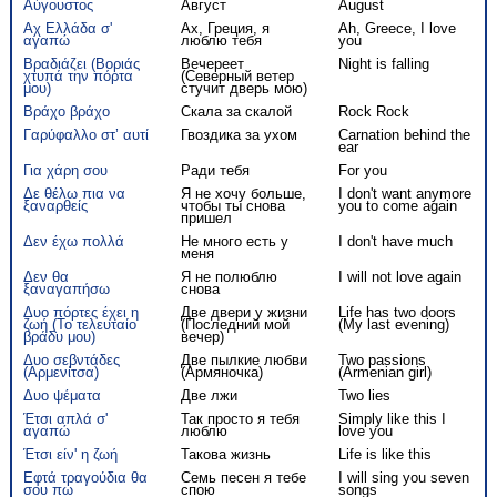
Αύγουστος
Август
August
Αχ Ελλάδα σ'
Ах, Греция, я
Ah, Greece, I love
αγαπώ
люблю тебя
you
Βραδιάζει (Βοριάς
Вечереет
Νight is falling
χτυπά την πόρτα
(Северный ветер
μου)
стучит дверь мою)
Βράχο βράχο
Скала за скалой
Rock Rock
Γαρύφαλλο στ’ αυτί
Гвоздика за ухом
Carnation behind the
ear
Για χάρη σου
Ради тебя
For you
Δε θέλω πια να
Я не хочу больше,
I don't want anymore
ξαναρθείς
чтобы ты снова
you to come again
пришел
Δεν έχω πολλά
Не много есть у
I don't have much
меня
Δεν θα
Я не полюблю
I will not love again
ξαναγαπήσω
снова
Δυο πόρτες έχει η
Две двери у жизни
Life has two doors
ζωή (Το τελευταίο
(Последний мой
(My last evening)
βράδυ μου)
вечер)
Δυο σεβντάδες
Две пылкие любви
Two passions
(Αρμενίτσα)
(Армяночка)
(Armenian girl)
Δυο ψέματα
Две лжи
Two lies
Έτσι απλά σ'
Так просто я тебя
Simply like this I
αγαπώ
люблю
love you
Έτσι είν' η ζωή
Такова жизнь
Life is like this
Εφτά τραγούδια θα
Семь песен я тебе
I will sing you seven
σου πω
спою
songs