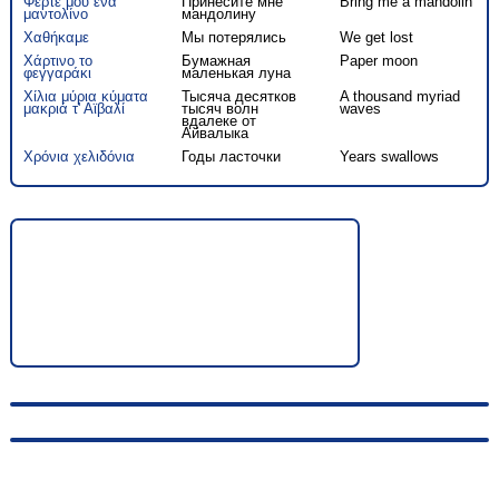
Φέρτε μου ένα
Принесите мне
Bring me a mandolin
μαντολίνο
мандолину
Χαθήκαμε
Мы потерялись
We get lost
Χάρτινο το
Бумажная
Paper moon
φεγγαράκι
маленькая луна
Χίλια μύρια κύματα
Тысяча десятков
A thousand myriad
μακριά τ' Αϊβαλί
тысяч волн
waves
вдалеке от
Айвалыка
Χρόνια χελιδόνια
Годы ласточки
Years swallows