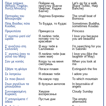
Πάμε τσάρκα
Пойдем на
Let's go for a walk
(Μπαξέ-Tσιφλίκι,
прогулку (Бахче
(Baxe Tsifliki, Hatji
Χατζή Μπαξές)
Чифлик, Хаджи
Bahche)
Бахче)
Παποράκι του
Лодочка Борновы
The small boat of
Μπουρνόβα
Bornova
Πότε Βούδας πότε
То Будда, то Кудас
Sometimes Buddha,
Κούδας
sometimes Koudas
Πριγκιπέσα
Принцесса
Princess
Σ' αγαπώ γιατί είσ'
Я люблю тебя,
I love you because
ωραία
потому что ты
you are beautiful
красивая
Σ' αναζητώ στη
Я ищу тебя в
I'm searching for you
Σαλονίκη
Салониках
in Saloniki
Σ΄ αγαπώ (σαν το
Я люблю тебя (как
I love you (like the
γέλιο του Μάη)
смех мая)
laughter of May)
Σαν με κοιτάς
Когда ты на меня
When you look at
смотришь
me
Σβήσε τη φλόγα
Погаси пламя
Extinguish the fire
Σε λατρεύω
Я обожаю тебя
I adore you
Σε ποιο βουνό
На какую гору
To which mountain
Στων αγγέλων τα
В бузукья ангелов
In bouzoukia of
μπουζούκια
angels
Συννεφιασμένη
Хмурое
Cloudy Sunday
Κυριακή
воскресенье
Τ' απογεύματα τ'
Пустые дни
The empty
άδεια
afternoons