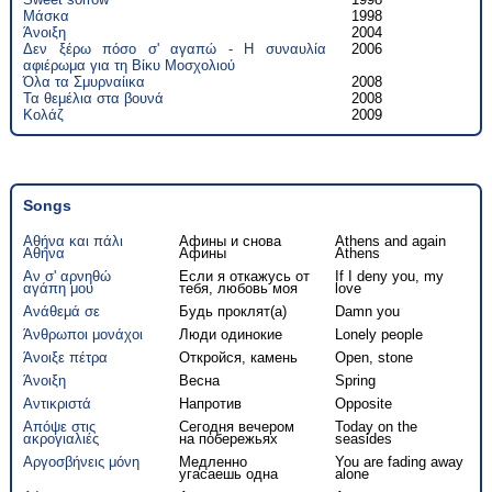
Μάσκα
1998
Άνοιξη
2004
Δεν ξέρω πόσο σ' αγαπώ - Η συναυλία
2006
αφιέρωμα για τη Βίκυ Μοσχολιού
Όλα τα Σμυρναίικα
2008
Τα θεμέλια στα βουνά
2008
Κολάζ
2009
Songs
Αθήνα και πάλι
Афины и снова
Athens and again
Αθήνα
Афины
Athens
Αν σ' αρνηθώ
Если я откажусь от
If I deny you, my
αγάπη μου
тебя, любовь моя
love
Ανάθεμά σε
Будь проклят(а)
Damn you
Άνθρωποι μονάχοι
Люди одинокие
Lonely people
Άνοιξε πέτρα
Откройся, камень
Open, stone
Άνοιξη
Весна
Spring
Αντικριστά
Напротив
Opposite
Απόψε στις
Сегодня вечером
Today on the
ακρογιαλιές
на побережьях
seasides
Αργοσβήνεις μόνη
Медленно
You are fading away
угасаешь одна
alone