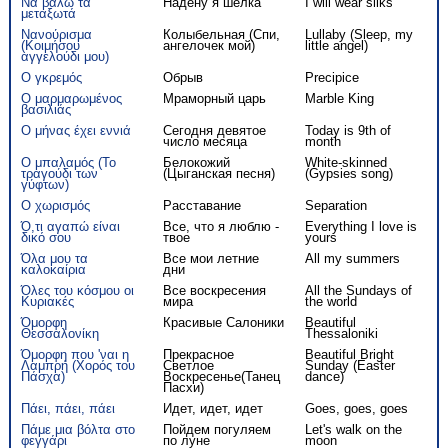
Να βάλω τα
Надену я шелка
I will wear silks
μεταξωτά
Νανούρισμα
Колыбельная (Спи,
Lullaby (Sleep, my
(Κοιμήσου
ангелочек мой)
little angel)
αγγελούδι μου)
Ο γκρεμός
Обрыв
Precipice
Ο μαρμαρωμένος
Мраморный царь
Marble King
βασιλιάς
Ο μήνας έχει εννιά
Сегодня девятое
Today is 9th of
число месяца
month
Ο μπαλαμός (Το
Белокожий
White-skinned
τραγούδι των
(Цыганская песня)
(Gypsies song)
γύφτων)
Ο χωρισμός
Расставание
Separation
Ό,τι αγαπώ είναι
Все, что я люблю -
Everything I love is
δικό σου
твое
yours
Όλα μου τα
Все мои летние
All my summers
καλοκαίρια
дни
Όλες του κόσμου οι
Все воскресения
All the Sundays of
Κυριακές
мира
the world
Όμορφη
Красивые Салоники
Beautiful
Θεσσαλονίκη
Thessaloniki
Όμορφη που 'ναι η
Прекрасное
Beautiful Bright
Λαμπρή (Χορός του
Светлое
Sunday (Easter
Πάσχα)
Воскресенье(Танец
dance)
Пасхи)
Πάει, πάει, πάει
Идет, идет, идет
Goes, goes, goes
Πάμε μια βόλτα στο
Пойдем погуляем
Let's walk on the
φεγγάρι
по луне
moon