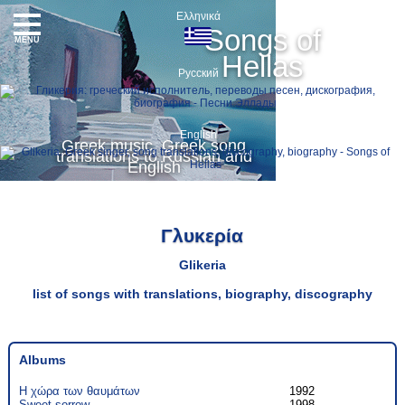
Ελληνικά
Songs of
MENU
Hellas
Русский
English
Greek music, Greek song
translations to Russian and
English
Γλυκερία
Glikeria
list of songs with translations, biography, discography
Αlbums
Η χώρα των θαυμάτων
1992
Sweet sorrow
1998