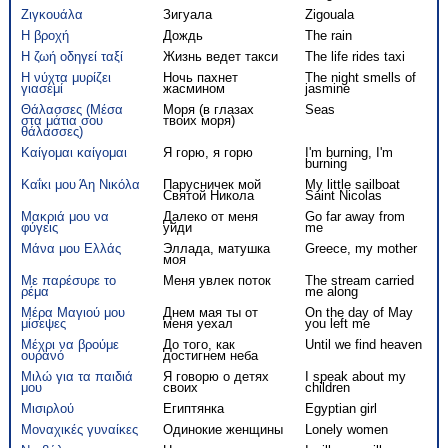
Ζιγκουάλα
Зигуала
Zigouala
Η βροχή
Дождь
The rain
Η ζωή οδηγεί ταξί
Жизнь ведет такси
The life rides taxi
Η νύχτα μυρίζει
Ночь пахнет
The night smells of
γιασεμί
жасмином
jasmine
Θάλασσες (Μέσα
Моря (в глазах
Seas
στα μάτια σου
твоих моря)
θάλασσες)
Καίγομαι καίγομαι
Я горю, я горю
I'm burning, I'm
burning
Καΐκι μου Άη Νικόλα
Парусничек мой
My little sailboat
Святой Никола
Saint Nicolas
Μακριά μου να
Далеко от меня
Go far away from
φύγεις
уйди
me
Μάνα μου Ελλάς
Эллада, матушка
Greece, my mother
моя
Με παρέσυρε το
Меня увлек поток
The stream carried
ρέμα
me along
Μέρα Μαγιού μου
Днем мая ты от
On the day of May
μίσεψες
меня уехал
you left me
Μέχρι να βρούμε
До того, как
Until we find heaven
ουρανό
достигнем неба
Μιλώ για τα παιδιά
Я говорю о детях
I speak about my
μου
своих
children
Μισιρλού
Египтянка
Egyptian girl
Μοναχικές γυναίκες
Одинокие женщины
Lonely women