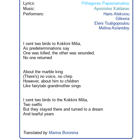
Lyrics:
Pithagoras Papastamatioy
Music:
Apostolos Kaldaras
Performers:
Haris Aleksiou
Glikeria
Eleni Tsaligopoulou
Melina Aslanidoy
I sent two birds to Kokkini Milia,
As predeterminations say
One was killed, the other was wounded,
No one returned
About the marble king
(There's) no voice, no chirp
However, about him to children
Like fairytale grandmother sings
I sent two birds to the Kokkini Milia,
Two swifts
But they stayed there and turned to a dream
And tearful years
Translated by
Marina Boronina