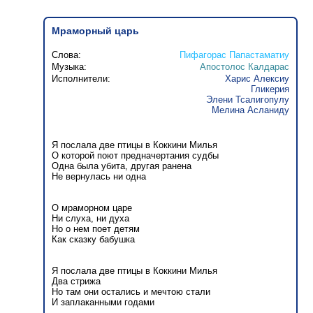
Мраморный царь
Слова:
Пифагорас Папастаматиу
Музыка:
Апостолос Калдарас
Исполнители:
Харис Алексиу
Гликерия
Элени Тсалигопулу
Мелина Асланиду
Я послала две птицы в Коккини Милья
О которой поют предначертания судбы
Одна была убита, другая ранена
Не вернулась ни одна
О мраморном царе
Ни слуха, ни духа
Но о нем поет детям
Как сказку бабушка
Я послала две птицы в Коккини Милья
Два стрижа
Но там они остались и мечтою стали
И заплаканными годами