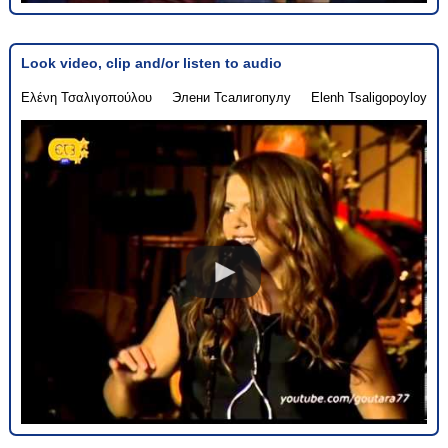
Look video, clip and/or listen to audio
Ελένη Τσαλιγοπούλου
Элени Тсалигопулу
Elenh Tsaligopoyloy