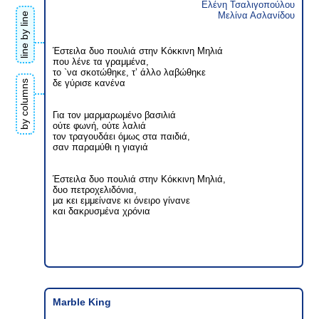
Ελένη Τσαλιγοπούλου
Μελίνα Ασλανίδου
line by line
Έστειλα δυο πουλιά στην Κόκκινη Μηλιά
που λένε τα γραμμένα,
τo `να σκοτώθηκε, τ’ άλλο λαβώθηκε
δε γύρισε κανένα
by columns
Για τον μαρμαρωμένο βασιλιά
ούτε φωνή, ούτε λαλιά
τον τραγουδάει όμως στα παιδιά,
σαν παραμύθι η γιαγιά
Έστειλα δυο πουλιά στην Κόκκινη Μηλιά,
δυο πετροχελιδόνια,
μα κει εμμείνανε κι όνειρο γίνανε
και δακρυσμένα χρόνια
Marble King