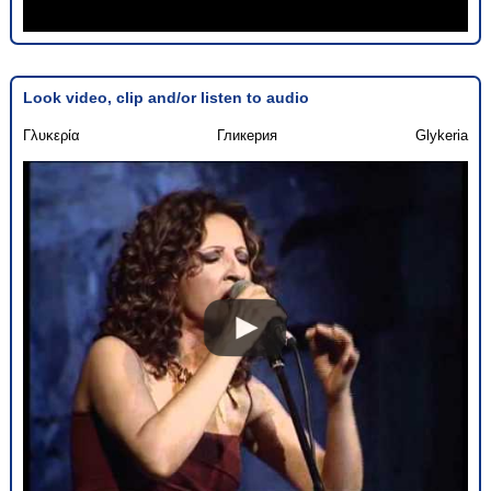
Look video, clip and/or listen to audio
Γλυκερία
Гликерия
Glykeria