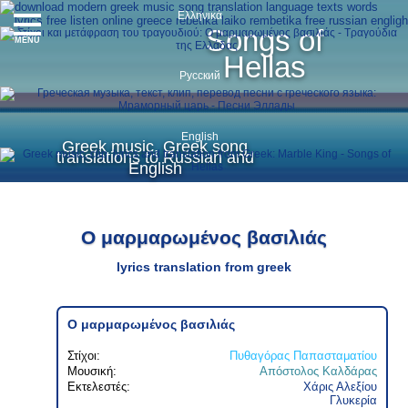
Ελληνικά
Songs of
MENU
Hellas
Русский
English
Greek music, Greek song
translations to Russian and
English
Ο μαρμαρωμένος βασιλιάς
lyrics translation from greek
Ο μαρμαρωμένος βασιλιάς
Στίχοι:
Πυθαγόρας Παπασταματίου
Μουσική:
Απόστολος Καλδάρας
Εκτελεστές:
Χάρις Αλεξίου
Γλυκερία