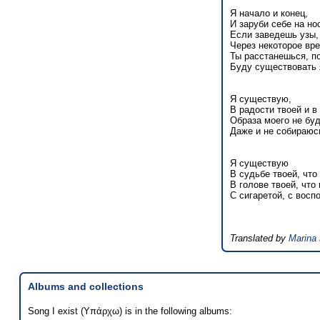
Я начало и конец,
И заруби себе на нос
Если заведешь узы,
Через некоторое вр
Ты расстанешься, п
Буду существовать 
Я существую,
В радости твоей и в 
Образа моего не буд
Даже и не собираюсь
Я существую
В судьбе твоей, что
В голове твоей, что
С сигаретой, с восп
Translated by
Marina 
Albums and collections
Song I exist (Υπάρχω) is in the following albums: