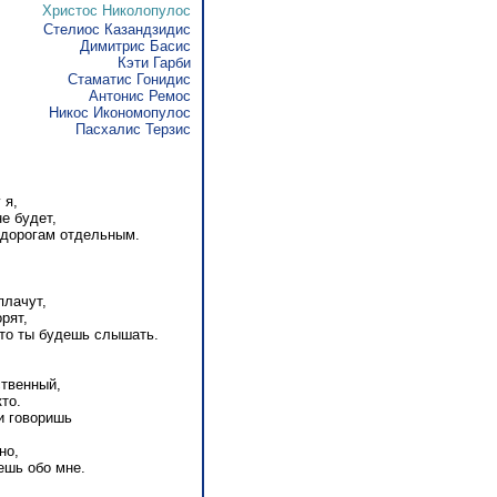
Христос Николопулос
Стелиос Казандзидис
Димитрис Басис
Кэти Гарби
Стаматис Гонидис
Антонис Ремос
Никос Икономопулос
Пасхалис Терзис
 я,
е будет,
 дорогам отдельным.
плачут,
орят,
что ты будешь слышать.
ственный,
то.
и говоришь
но,
ешь обо мне.