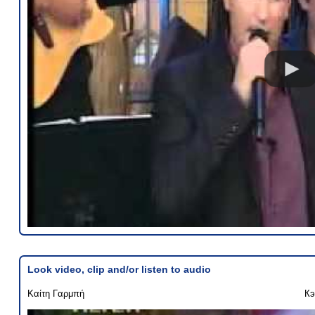
Look video, clip and/or listen to audio
Καίτη Γαρμπή
Кэ