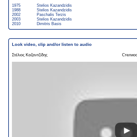
1975
Stelios Kazandzidis
1988
Stelios Kazandzidis
2002
Paschalis Terzis
2003
Stelios Kazandzidis
2010
Dimitris Basis
Look video, clip and/or listen to audio
Στέλιος Καζαντζίδης
Стелио