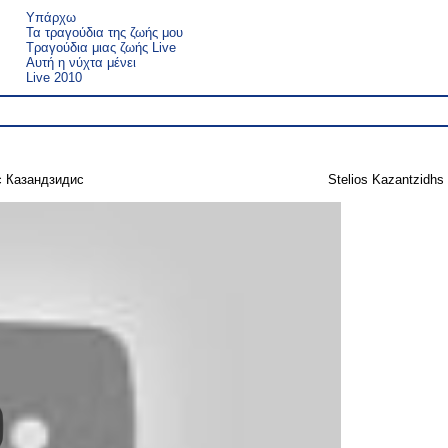
Υπάρχω
Τα τραγούδια της ζωής μου
Τραγούδια μιας ζωής Live
Αυτή η νύχτα μένει
Live 2010
с Казандзидис
Stelios Kazantzidhs