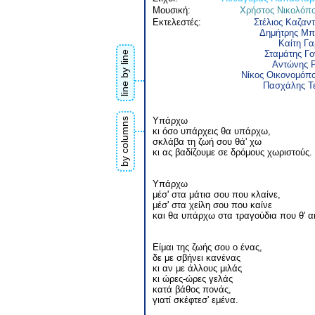
Μουσική:
Χρήστος Νικολόπ
Εκτελεστές:
Στέλιος Καζαντ
Δημήτρης Μπ
Καίτη Γ
Σταμάτης Γο
line by line
Αντώνης 
Νίκος Οικονομόπ
Πασχάλης Τ
Υπάρχω
by columns
κι όσο υπάρχεις θα υπάρχω,
σκλάβα τη ζωή σου θά' χω
κι ας βαδίζουμε σε δρόμους χωριστούς.
Υπάρχω
μέσ' στα μάτια σου που κλαίνε,
μέσ' στα χείλη σου που καίνε
και θα υπάρχω στα τραγούδια που θ' α
Είμαι της ζωής σου ο ένας,
δε με σβήνει κανένας
κι αν με άλλους μιλάς
κι ώρες-ώρες γελάς
κατά βάθος πονάς,
γιατί σκέφτεσ' εμένα.