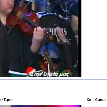
ти Гарби
Kaith Garmph