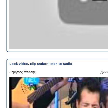
Look video, clip and/or listen to audio
Δημήτρης Μπάσης
Дими