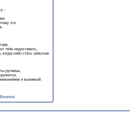
у -
емя
отому что
я.
горе,
ет тебе недоставать,
 когда-либо стать забытым.
 ты ругаешь,
 кружится,
оминаниями и выпивкой.
Boronina