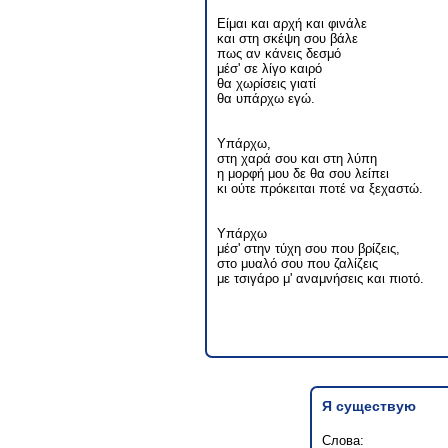
Είμαι και αρχή και φινάλε
και στη σκέψη σου βάλε
πως αν κάνεις δεσμό
μέσ' σε λίγο καιρό
θα χωρίσεις γιατί
θα υπάρχω εγώ.
Υπάρχω,
στη χαρά σου και στη λύπη
η μορφή μου δε θα σου λείπει
κι ούτε πρόκειται ποτέ να ξεχαστώ.
Υπάρχω
μέσ' στην τύχη σου που βρίζεις,
στο μυαλό σου που ζαλίζεις
με τσιγάρο μ' αναμνήσεις και πιοτό.
Я существую
Слова: