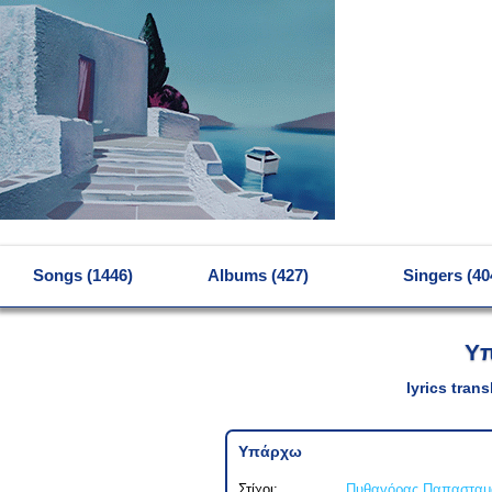
MENU
Songs (1446)
Albums (427)
Singers (40
Υ
lyrics tran
Υπάρχω
Στίχοι:
Πυθαγόρας Παπασταμ