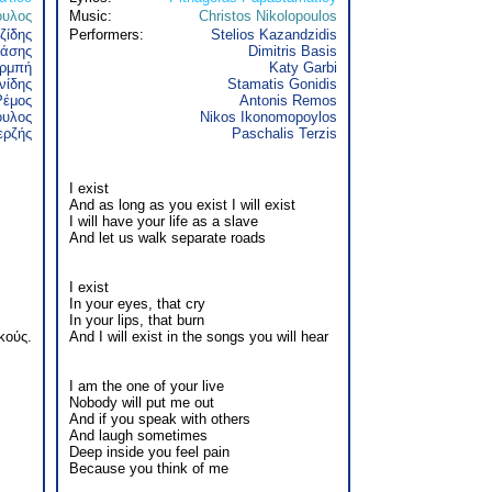
ουλος
Music:
Christos Nikolopoulos
ζίδης
Performers:
Stelios Kazandzidis
άσης
Dimitris Basis
αρμπή
Katy Garbi
νίδης
Stamatis Gonidis
Ρέμος
Antonis Remos
ουλος
Nikos Ikonomopoylos
ερζής
Paschalis Terzis
I exist
And as long as you exist I will exist
I will have your life as a slave
And let us walk separate roads
I exist
In your eyes, that cry
In your lips, that burn
κούς.
And I will exist in the songs you will hear
I am the one of your live
Nobody will put me out
And if you speak with others
And laugh sometimes
Deep inside you feel pain
Because you think of me