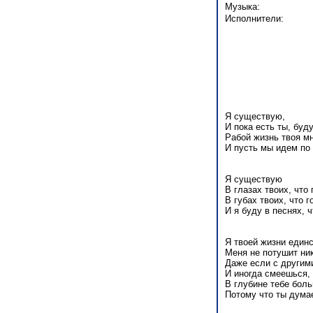
Музыка:
Исполнители:
Я существую,
И пока есть ты, буду
Рабой жизнь твоя мн
И пусть мы идем по
Я существую
В глазах твоих, что 
В губах твоих, что г
И я буду в песнях, 
Я твоей жизни един
Меня не потушит ник
Даже если с другим
И иногда смеешься,
В глубине тебе боль
Потому что ты дума