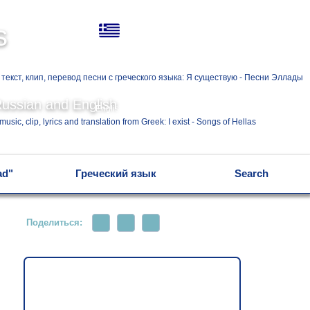
Ελληνικά
s
Русский
Russian and English
English
ad"
Греческий язык
Search
Поделиться: