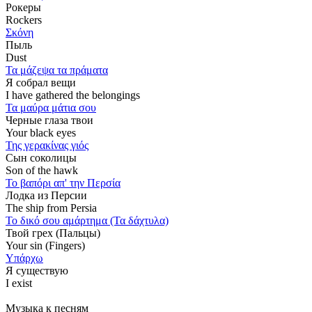
Рокеры
Rockers
Σκόνη
Пыль
Dust
Τα μάζεψα τα πράματα
Я собрал вещи
I have gathered the belongings
Τα μαύρα μάτια σου
Черные глаза твои
Your black eyes
Της γερακίνας γιός
Сын соколицы
Son of the hawk
Το βαπόρι απ' την Περσία
Лодка из Персии
The ship from Persia
Το δικό σου αμάρτημα (Τα δάχτυλα)
Твой грех (Пальцы)
Your sin (Fingers)
Υπάρχω
Я существую
I exist
Музыка к песням