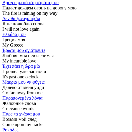
Βρέχει φωτιά στη στράτα μου
Падает дождем огонь на дорогу мою
The fire is raining on my way
Δεν θα ξαναγαπήσω
Я не полюблю снова
I will not love again
Ελλάδα μου
Греция моя
My Greece
Έρωτα μου αγιάτρευτε
Любовь моя неизлечимая
My incurable love
Έχει πάει η ώρα μία
Прошел уже час ночи
It's past one o'clock
Μακριά μου να φύγεις
Далеко от меня уйди
Go far away from me
Παραπονεμένα λόγια
Жалобные слова
Grievance words
Πάρε τα χνάρια μου
Возьми мой след
Come upon my tracks
Ροκάδες