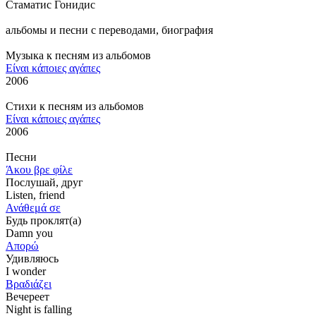
Стаматис Гонидис
альбомы и песни с переводами, биография
Музыка к песням из альбомов
Είναι κάποιες αγάπες
2006
Стихи к песням из альбомов
Είναι κάποιες αγάπες
2006
Песни
Άκου βρε φίλε
Послушай, друг
Listen, friend
Ανάθεμά σε
Будь проклят(а)
Damn you
Απορώ
Удивляюсь
I wonder
Βραδιάζει
Вечереет
Night is falling