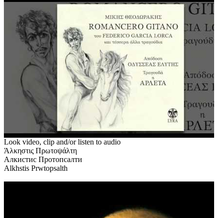
Look video, clip and/or listen to audio
Άλκηστις Πρωτοψάλτη
Алкистис Протопсалти
Alkhstis Prwtopsalth