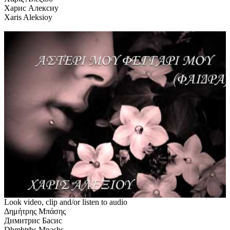
Харис Алексиу
Xaris Aleksioy
Look video, clip and/or listen to audio
Δημήτρης Μπάσης
Димитрис Басис
Dhmhtrhs Mpashs