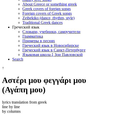
About Greece or something greek
Greek covers of foreign songs
Foreign covers of Greek songs
Zeibekiko (dance, rhythm, style)
Traditional Greek dances
Греческий язык
Словари, учебники, самоучители
Грамматика
Примеры в песнях
Греческий язык в Новосибирске
Греческий язык в Санкт-Петербурге
Языковая школа ξ Зои Павловской
Search
↑
Αστέρι μου φεγγάρι μου
(Αγάπη μου)
lyrics translation from greek
line by line
by columns