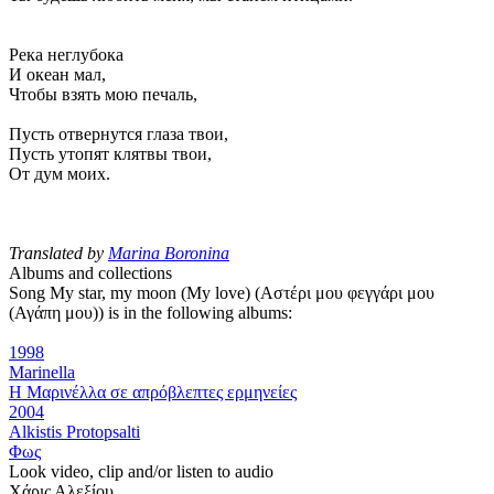
Река неглубока
И океан мал,
Чтобы взять мою печаль,
Пусть отвернутся глаза твои,
Пусть утопят клятвы твои,
От дум моих.
Translated by
Marina Boronina
Albums and collections
Song My star, my moon (My love) (Αστέρι μου φεγγάρι μου
(Αγάπη μου)) is in the following albums:
1998
Marinella
Η Μαρινέλλα σε απρόβλεπτες ερμηνείες
2004
Alkistis Protopsalti
Φως
Look video, clip and/or listen to audio
Χάρις Αλεξίου