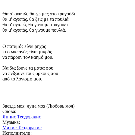
Θα σ' αγαπώ, θα ζω μες στο τραγούδι
θα μ' αγαπάς, θα ζεις με τα πουλιά
θα σ' αγαπώ, θα γίνουμε τραγούδι
θα μ' αγαπάς, θα γίνουμε πουλιά.
Ο ποταμός είναι ρηχός
κι ο ωκεανός είναι μικρός
να πάρουν τον καημό μου.
Να διώξουνε τα μάτια σου
να πνίξουνε τους όρκους σου
από το λογισμό μου.
Звезда моя, луна моя (Любовь моя)
Слова:
Яннис Теодоракис
Музыка:
Микис Теодоракис
Исполнители: