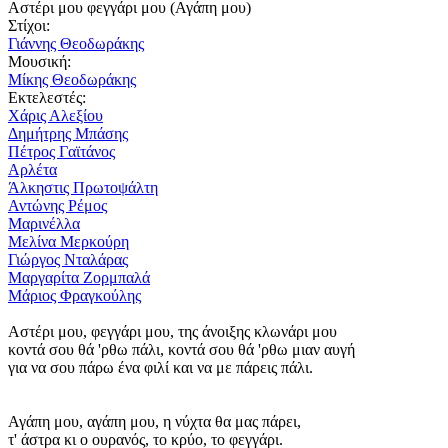
Αστέρι μου φεγγάρι μου (Αγάπη μου)
Στίχοι:
Γιάννης Θεοδωράκης
Μουσική:
Μίκης Θεοδωράκης
Εκτελεστές:
Χάρις Αλεξίου
Δημήτρης Μπάσης
Πέτρος Γαϊτάνος
Αρλέτα
Άλκηστις Πρωτοψάλτη
Αντώνης Ρέμος
Μαρινέλλα
Μελίνα Μερκούρη
Γιώργος Νταλάρας
Μαργαρίτα Ζορμπαλά
Μάριος Φραγκούλης
Αστέρι μου, φεγγάρι μου, της άνοιξης κλωνάρι μου
κοντά σου θά 'ρθω πάλι, κοντά σου θά 'ρθω μιαν αυγή
για να σου πάρω ένα φιλί και να με πάρεις πάλι.
Αγάπη μου, αγάπη μου, η νύχτα θα μας πάρει,
τ' άστρα κι ο ουρανός, το κρύο, το φεγγάρι.