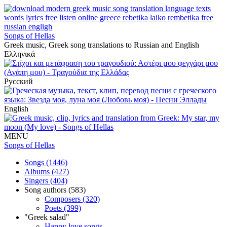
Songs of Hellas
Greek music, Greek song translations to Russian and English
Ελληνικά
Русский
English
MENU
Songs of Hellas
Songs (1446)
Albums (427)
Singers (404)
Song authors (583)
Composers (320)
Poets (399)
"Greek salad"
Happy love songs