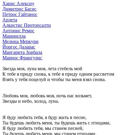
Харис Алексиу
Димитрис Басис
Петрос Гайтанос
Арлета
Алкистис Протопсалти
Антонис Ремос
Маринелла
Мелина Меркури
Йоргос Даларас
Маргарита Зорбала
Мариос Франгулис
Звезда моя, луна моя, лета стебель мой
К тебе я приду снова, к тебе я приду одним рассветом
Взять у тебя поцелуй и чтобы ты меня взял снова.
Любовь моя, любовь моя, ночь нас возьмет,
Звезды и небо, холод, луна.
Я буду любить тебя, я буду жить в песне,
Ты будешь любить меня, ты будешь жить с птицами,
Я буду любить тебя, мы станем песней,
Ты будешь любить меня, мы станем птицами.