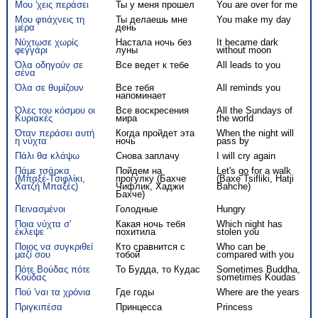
Μου 'χεις περάσει
Ты у меня прошел
You are over for me
Μου φτιάχνεις τη
Ты делаешь мне
You make my day
μέρα
день
Νύχτωσε χωρίς
Настала ночь без
It became dark
φεγγάρι
луны
without moon
Όλα οδηγούν σε
Все ведет к тебе
All leads to you
σένα
Όλα σε θυμίζουν
Все тебя
All reminds you
напоминает
Όλες του κόσμου οι
Все воскресения
All the Sundays of
Κυριακές
мира
the world
Όταν περάσει αυτή
Когда пройдет эта
When the night will
η νύχτα
ночь
pass by
Πάλι θα κλάψω
Снова заплачу
I will cry again
Πάμε τσάρκα
Пойдем на
Let's go for a walk
(Μπαξέ-Tσιφλίκι,
прогулку (Бахче
(Baxe Tsifliki, Hatji
Χατζή Μπαξές)
Чифлик, Хаджи
Bahche)
Бахче)
Πεινασμένοι
Голодные
Hungry
Ποια νύχτα σ'
Какая ночь тебя
Which night has
έκλεψε
похитила
stolen you
Ποιος να συγκριθεί
Кто сравнится с
Who can be
μαζί σου
тобой
compared with you
Πότε Βούδας πότε
То Будда, то Кудас
Sometimes Buddha,
Κούδας
sometimes Koudas
Πού 'ναι τα χρόνια
Где годы
Where are the years
Πριγκιπέσα
Принцесса
Princess