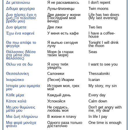
Δε μετανιώνω
Я не раскаиваюсь
I don't repent
Δίδυμα φεγγάρια
Луны-близнецы
Twin moons
Δυο πόρτες έχει η
Две двери у жизни
Life has two doors
ζωή (Το τελευταίο
(Последний мой
(My last evening)
βράδυ μου)
вечер)
Δυο ψέματα
Две лжи
Two lies
Έχω ένα καφενέ
У меня есть кафе
I have a coffee-
house
Θα πιω απόψε το
Я выпью сегодня
Tonight I will drink
φεγγάρι
луну
the moon
Θάλασσες (Μέσα
Моря (в глазах
Seas
στα μάτια σου
твоих моря)
θάλασσες)
Θέλω να σε δω
Я хочу тебя
I want to see you
увидеть
Θεσσαλονίκη
Салоники
Thessaloniki
Ικαριώτικο
(Песня) Икарии
Icarian
Ιστορία μου αμαρτία
История моя, грех
My story, my sin
μου
мой
Κάθε μέρα
Каждый день
Every day
Κάτσε καλά
Успокойся
Calm down
Μη μου θυμώνεις
Не сердись,
Don't get angry with
μάτια μου
любовь моя
me, my dear
Μια ζωή πληρώνω
В жизни я плачу
In life I pay
Μια φορά μονάχα
Одного раза только
One time is enough
φτάνει
достаточно