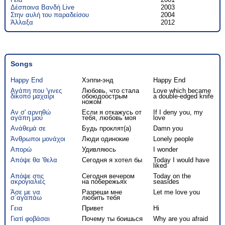
Δέσποινα Βανδή Live
2003
Στην αυλή του παραδείσου
2004
Άλλαξα
2012
Songs
Happy End
Хэппи-энд
Happy End
Αγάπη που 'γινες
Любовь, что стала
Love which became
δίκοπο μαχαίρι
обоюдоострым
a double-edged knife
ножом
Αν σ' αρνηθώ
Если я откажусь от
If I deny you, my
αγάπη μου
тебя, любовь моя
love
Ανάθεμά σε
Будь проклят(а)
Damn you
Άνθρωποι μονάχοι
Люди одинокие
Lonely people
Απορώ
Удивляюсь
I wonder
Απόψε θα 'θελα
Сегодня я хотел бы
Today I would have
liked
Απόψε στις
Сегодня вечером
Today on the
ακρογιαλιές
на побережьях
seasides
Άσε με να
Разреши мне
Let me love you
σ΄αγαπάω
любить тебя
Γεια
Привет
Hi
Γιατί φοβάσαι
Почему ты боишься
Why are you afraid