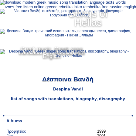
Ελληνικά
Songs of
MENU
Hellas
Русский
English
Greek music, Greek song
translations to Russian and
English
Δέσποινα Βανδή
Despina Vandi
list of songs with translations, biography, discography
Αlbums
Προφητείες
1999
Γεια
2001