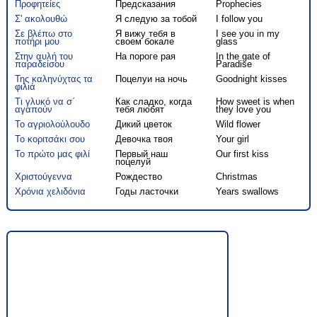
Προφητείες
Предсказания
Prophecies
Σ' ακολουθώ
Я следую за тобой
I follow you
Σε βλέπω στο
Я вижу тебя в
I see you in my
ποτήρι μου
своем бокале
glass
Στην αυλή του
На пороге рая
In the gate of
παραδείσου
Paradise
Της καληνύχτας τα
Поцелуи на ночь
Goodnight kisses
φιλιά
Τι γλυκό να σ΄
Как сладко, когда
How sweet is when
αγαπούν
тебя любят
they love you
Το αγριολούλουδο
Дикий цветок
Wild flower
Το κοριτσάκι σου
Девочка твоя
Your girl
Το πρώτο μας φιλί
Первый наш
Our first kiss
поцелуй
Χριστούγεννα
Рождество
Christmas
Χρόνια χελιδόνια
Годы ласточки
Years swallows