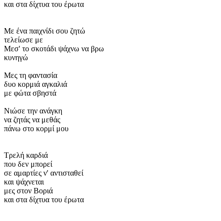
και στα δίχτυα του έρωτα
Με ένα παιχνίδι σου ζητώ
τελείωσε με
Μεσ' το σκοτάδι ψάχνω να βρω
κυνηγώ
Μες τη φαντασία
δυο κορμιά αγκαλιά
με φώτα σβηστά
Νιώσε την ανάγκη
να ζητάς να μεθάς
πάνω στο κορμί μου
Τρελή καρδιά
που δεν μπορεί
σε αμαρτίες ν' αντισταθεί
και ψάχνεται
μες στον Βοριά
και στα δίχτυα του έρωτα