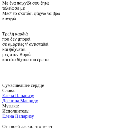
Με ένα παιχνίδι σου ζητώ
τελείωσε με
Μεσ' το σκοτάδι ψάχνω να βρω
κυνηγώ
Τρελή καρδιά
που δεν μπορεί
σε αμαρτίες ν' αντισταθεί
και ψάχνεται
μες στον Βοριά
και στα δίχτυα του έρωτα
Сумасшедшее сердце
Слова:
Елена Папаризу
Деспина Мавриду
Музыка:
Исполнитель:
Елена Папаризу
От твоей ласки, что течет