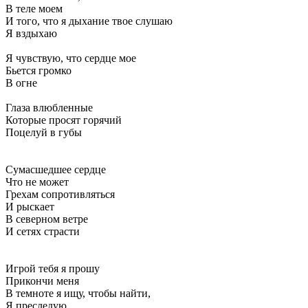
В теле моем
И того, что я дыхание твое слушаю
Я вздыхаю
Я чувствую, что сердце мое
Бьется громко
В огне
Глаза влюбленные
Которые просят горячий
Поцелуй в губы
Сумасшедшее сердце
Что не может
Грехам сопротивляться
И рыскает
В северном ветре
И сетях страсти
Игрой тебя я прошу
Прикончи меня
В темноте я ищу, чтобы найти,
Я преследую