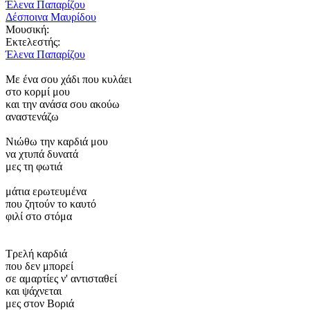
Έλενα Παπαρίζου
Δέσποινα Μαυρίδου
Μουσική:
Εκτελεστής:
Έλενα Παπαρίζου
Με ένα σου χάδι που κυλάει
στο κορμί μου
και την ανάσα σου ακούω
αναστενάζω
Νιώθω την καρδιά μου
να χτυπά δυνατά
μες τη φωτιά
μάτια ερωτευμένα
που ζητούν το καυτό
φιλί στο στόμα
Τρελή καρδιά
που δεν μπορεί
σε αμαρτίες ν' αντισταθεί
και ψάχνεται
μες στον Βοριά