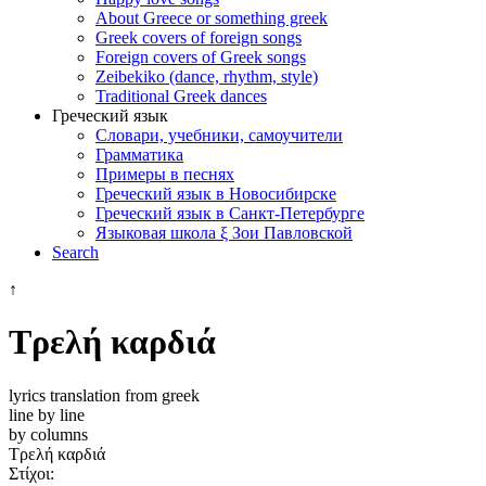
About Greece or something greek
Greek covers of foreign songs
Foreign covers of Greek songs
Zeibekiko (dance, rhythm, style)
Traditional Greek dances
Греческий язык
Словари, учебники, самоучители
Грамматика
Примеры в песнях
Греческий язык в Новосибирске
Греческий язык в Санкт-Петербурге
Языковая школа ξ Зои Павловской
Search
↑
Τρελή καρδιά
lyrics translation from greek
line by line
by columns
Τρελή καρδιά
Στίχοι: