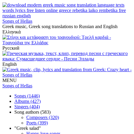
Songs of Hellas
Greek music, Greek song translations to Russian and English
Ελληνικά
Русский
English
MENU
Songs of Hellas
Songs (1446)
Albums (427)
Singers (404)
Song authors (583)
Composers (320)
Poets (399)
"Greek salad"
Happy love songs