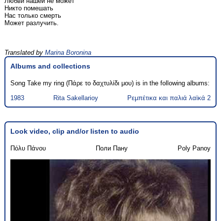
Любви нашей не может
Никто помешать
Нас только смерть
Может разлучить.
Translated by
Marina Boronina
Albums and collections
Song Take my ring (Πάρε το δαχτυλίδι μου) is in the following albums:
1983
Rita Sakellarioy
Ρεμπέτικα και παλιά λαϊκά 2
Look video, clip and/or listen to audio
Πόλυ Πάνου
Поли Пану
Poly Panoy