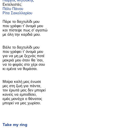
Γιώργος Μητσάκης
Εκτελεστές:
Πόλυ Πάνου
Ρίτα Σακελλαρίου
Πάρε το δαχτυλίδι μου
που γράφει τ' όνομά μου
και πίστεψε πως σ' αγαπώ
με όλη την καρδιά μου.
Βάλε το δαχτυλίδι μου
που γράφει τ' όνομά μου
για να μη με ξεχνάς ποτέ
μακριά μου όταν θα 'σαι,
να το φοράς στο χέρι σου
κι εμένα να θυμάσαι.
Μοίρα καλή μας ένωσε
μες στη ζωή για πάντα,
τον έρωτά μας δεν μπορεί
κανείς να εμποδίσει,
εμάς μονάχα ο θάνατος
μπορεί να μας χωρίσει.
Take my ring