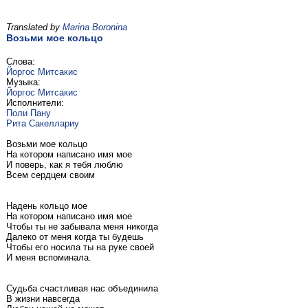
Translated by
Marina Boronina
Возьми мое кольцо
Слова:
Йоргос Митсакис
Музыка:
Йоргос Митсакис
Исполнители:
Поли Пану
Рита Сакеллариу
Возьми мое кольцо
На котором написано имя мое
И поверь, как я тебя люблю
Всем сердцем своим
Надень кольцо мое
На котором написано имя мое
Чтобы ты не забывала меня никогда
Далеко от меня когда ты будешь
Чтобы его носила ты на руке своей
И меня вспоминала.
Судьба счастливая нас объединила
В жизни навсегда