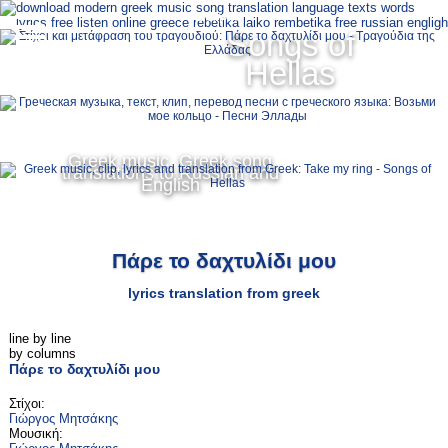
Ελληνικά
Songs of
MENU
Hellas
Русский
English
Greek music, Greek song
translations to Russian and
English
Πάρε το δαχτυλίδι μου
lyrics translation from greek
line by line
by columns
Πάρε το δαχτυλίδι μου
Στίχοι:
Γιώργος Μητσάκης
Μουσική: