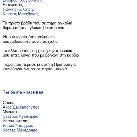
Σταύρος Κουγιουμτζής
Εκτελεστές:
Γιάννης Καλατζής
Κώστας Μακεδόνας
Το πρώτο βράδυ που σε πήρα αγκαλιά
θυμάμαι ήτανε γλυκιά Πρωτομαγιά
Ήσουν ωραία όταν γελούσες
μοσχοβολούσες σαν πασχαλιά
Το άλλο βράδυ στη ζεστή την αμμουδιά
μου είπες λόγια που με βρήκαν στη καρδιά
Τώρα που πέρασε κι αυτή η Πρωτομαγιά
καινούργια όνειρα σε πήραν μακριά
Ты была красивая
Слова:
Акос Даскалопулос
Музыка:
Ставрос Куюмдзис
Исполнители:
Яннис Каладзис
Костас Македонас