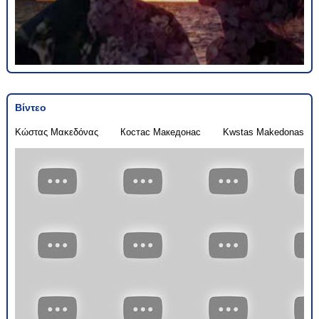
Βίντεο
Κώστας Μακεδόνας
Костас Македонас
Kwstas Makedonas