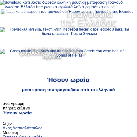
Ελληνικά
Τραγούδια
MENU
της Ελλάδας
Русский
English
μεταφράσεις ελληνικών
τραγουδιών στα ρωσικά και
αγγλικά
Ήσουν ωραία
μετάφραση του τραγουδιού από τα ελληνικά
ανά γραμμή
πλήρες κείμενο
Ήσουν ωραία
Στίχοι:
Άκος Δασκαλόπουλος
Μουσική: