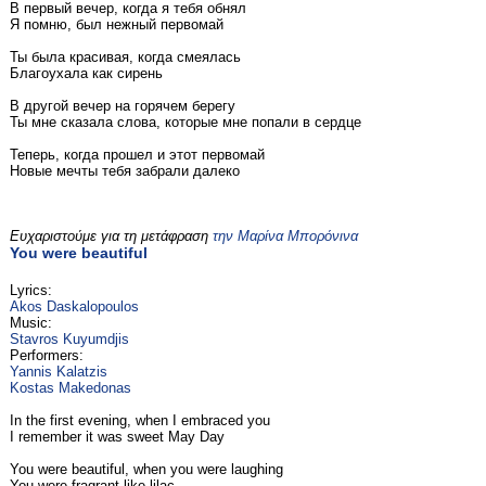
В первый вечер, когда я тебя обнял
Я помню, был нежный первомай
Ты была красивая, когда смеялась
Благоухала как сирень
В другой вечер на горячем берегу
Ты мне сказала слова, которые мне попали в сердце
Теперь, когда прошел и этот первомай
Новые мечты тебя забрали далеко
Ευχαριστούμε για τη μετάφραση
την Μαρίνα Μπορόνινα
You were beautiful
Lyrics:
Akos Daskalopoulos
Music:
Stavros Kuyumdjis
Performers:
Yannis Kalatzis
Kostas Makedonas
In the first evening, when I embraced you
I remember it was sweet May Day
You were beautiful, when you were laughing
You were fragrant like lilac