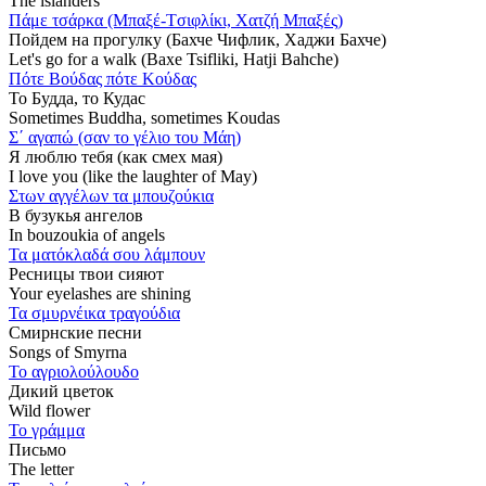
The islanders
Πάμε τσάρκα (Μπαξέ-Tσιφλίκι, Χατζή Μπαξές)
Пойдем на прогулку (Бахче Чифлик, Хаджи Бахче)
Let's go for a walk (Baxe Tsifliki, Hatji Bahche)
Πότε Βούδας πότε Κούδας
То Будда, то Кудас
Sometimes Buddha, sometimes Koudas
Σ΄ αγαπώ (σαν το γέλιο του Μάη)
Я люблю тебя (как смех мая)
I love you (like the laughter of May)
Στων αγγέλων τα μπουζούκια
В бузукья ангелов
In bouzoukia of angels
Τα ματόκλαδά σου λάμπουν
Ресницы твои сияют
Your eyelashes are shining
Τα σμυρνέικα τραγούδια
Смирнские песни
Songs of Smyrna
Το αγριολούλουδο
Дикий цветок
Wild flower
Το γράμμα
Письмо
The letter