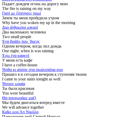
Падает дождем огонь на дорогу мою
The fire is raining on my way
Γιατί με ξύπνησες πρωί
Зачем ты меня пробудила утром
Why have you woken my up in the morning
Δυο άνθρωποι μικροί
Два маленьких человека
Two small people
Ένα βράδυ που `βρεχε
Одним вечером, когда лил дождь
One night, when is was raining
Έχω ένα καφενέ
У меня есть кафе
I have a coffee-house
Ήρθα κι απόψε στα σκαλοπάτια σου
Пришел я и сегодня вечером к ступеням твоим
I came to your stairs tonight as well
Ήσουν ωραία
Ты была красивая
You were beautiful
Θα προχωράμε μαζί
Мы будем двигаться вперед вместе
We will advance together
Καΐκι μου Άη Νικόλα
Парусничек мой Святой Никола