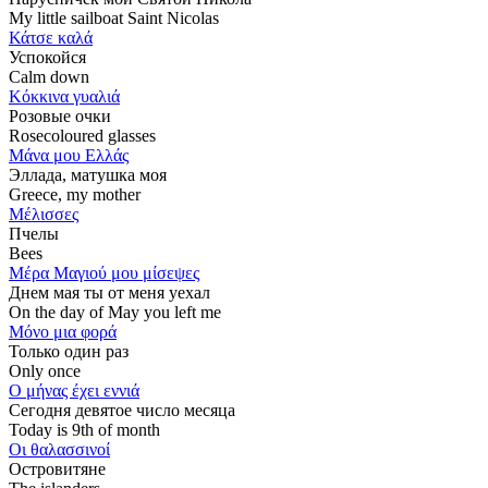
My little sailboat Saint Nicolas
Κάτσε καλά
Успокойся
Calm down
Κόκκινα γυαλιά
Розовые очки
Rosecoloured glasses
Μάνα μου Ελλάς
Эллада, матушка моя
Greece, my mother
Μέλισσες
Пчелы
Bees
Μέρα Μαγιού μου μίσεψες
Днем мая ты от меня уехал
On the day of May you left me
Μόνο μια φορά
Только один раз
Only once
Ο μήνας έχει εννιά
Сегодня девятое число месяца
Today is 9th of month
Οι θαλασσινοί
Островитяне