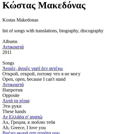
Κώστας Μακεδόνας
Kostas Makedonas
list of songs with translations, biography, discography
Αlbums
Αντικριστά
2011
Songs
Άνοιξε, άνοιξε γιατί δεν αντέχω
Открой, открой, потому что я не могу
Open, open, because I can't stand
Αντικριστά
Напротив
Opposite
Αυτά τα χέρια
Эти руки
These hands
Αχ Ελλάδα σ' αγαπώ
Ах, Греция, я люблю тебя
Ah, Greece, I love you
Βρέχει φωτιά στη στράτα μου