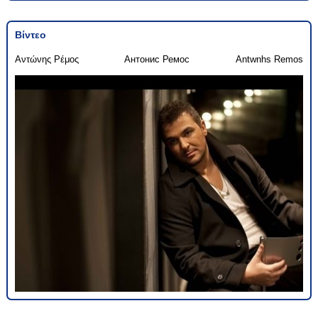
Βίντεο
Αντώνης Ρέμος
Антонис Ремос
Antwnhs Remos