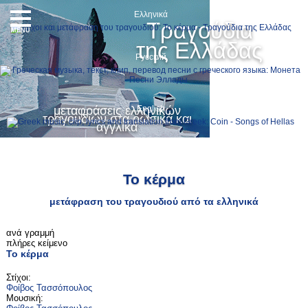
Ελληνικά
Τραγούδια
MENU
της Ελλάδας
Русский
μεταφράσεις ελληνικών
English
τραγουδιών στα ρωσικά και
αγγλικά
Το κέρμα
μετάφραση του τραγουδιού από τα ελληνικά
ανά γραμμή
πλήρες κείμενο
Το κέρμα
Στίχοι:
Φοίβος Τασσόπουλος
Μουσική: