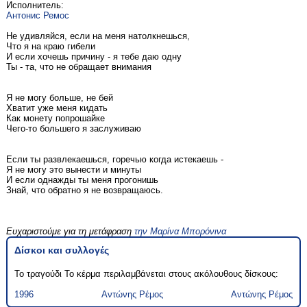
Исполнитель:
Антонис Ремос
Не удивляйся, если на меня натолкнешься,
Что я на краю гибели
И если хочешь причину - я тебе даю одну
Ты - та, что не обращает внимания
Я не могу больше, не бей
Хватит уже меня кидать
Как монету попрошайке
Чего-то большего я заслуживаю
Если ты развлекаешься, горечью когда истекаешь -
Я не могу это вынести и минуты
И если однажды ты меня прогонишь
Знай, что обратно я не возвращаюсь.
Ευχαριστούμε για τη μετάφραση
την Μαρίνα Μπορόνινα
Δίσκοι και συλλογές
Το τραγούδι Το κέρμα περιλαμβάνεται στους ακόλουθους δίσκους:
1996
Αντώνης Ρέμος
Αντώνης Ρέμος