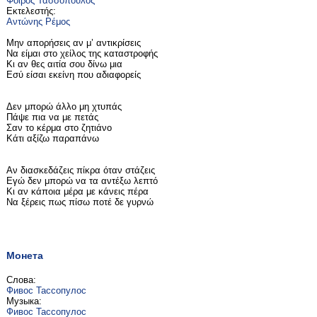
Φοίβος Τασσόπουλος
Εκτελεστής:
Αντώνης Ρέμος
Μην απορήσεις αν μ’ αντικρίσεις
Να είμαι στο χείλος της καταστροφής
Κι αν θες αιτία σου δίνω μια
Εσύ είσαι εκείνη που αδιαφορείς
Δεν μπορώ άλλο μη χτυπάς
Πάψε πια να με πετάς
Σαν το κέρμα στο ζητιάνο
Κάτι αξίζω παραπάνω
Αν διασκεδάζεις πίκρα όταν στάζεις
Εγώ δεν μπορώ να τα αντέξω λεπτό
Κι αν κάποια μέρα με κάνεις πέρα
Να ξέρεις πως πίσω ποτέ δε γυρνώ
Монета
Слова:
Фивос Тассопулос
Музыка:
Фивос Тассопулос