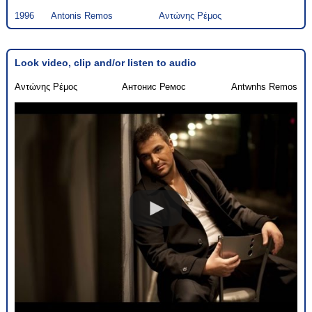
1996
Antonis Remos
Αντώνης Ρέμος
Look video, clip and/or listen to audio
Αντώνης Ρέμος
Антонис Ремос
Antwnhs Remos