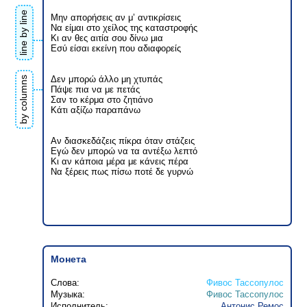
line by line
Μην απορήσεις αν μ’ αντικρίσεις
Να είμαι στο χείλος της καταστροφής
Κι αν θες αιτία σου δίνω μια
Εσύ είσαι εκείνη που αδιαφορείς
Δεν μπορώ άλλο μη χτυπάς
by columns
Πάψε πια να με πετάς
Σαν το κέρμα στο ζητιάνο
Κάτι αξίζω παραπάνω
Αν διασκεδάζεις πίκρα όταν στάζεις
Εγώ δεν μπορώ να τα αντέξω λεπτό
Κι αν κάποια μέρα με κάνεις πέρα
Να ξέρεις πως πίσω ποτέ δε γυρνώ
Монета
Слова:
Фивос Тассопулос
Музыка:
Фивос Тассопулос
Исполнитель:
Антонис Ремос