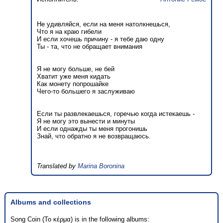
Не удивляйся, если на меня натолкнешься,
Что я на краю гибели
И если хочешь причину - я тебе даю одну
Ты - та, что не обращает внимания
Я не могу больше, не бей
Хватит уже меня кидать
Как монету попрошайке
Чего-то большего я заслуживаю
Если ты развлекаешься, горечью когда истекаешь -
Я не могу это вынести и минуты
И если однажды ты меня прогонишь
Знай, что обратно я не возвращаюсь.
Translated by
Marina Boronina
Albums and collections
Song Coin (Το κέρμα) is in the following albums: