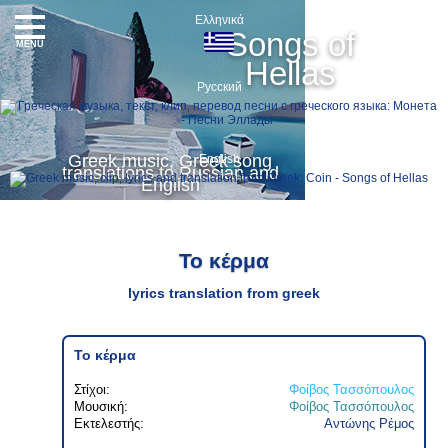
Ελληνικά
Songs of
MENU
Hellas
Русский
Greek music, Greek song
English
translations to Russian and
English
Το κέρμα
lyrics translation from greek
Το κέρμα
Στίχοι:
Φοίβος Τασσόπουλος
Μουσική:
Φοίβος Τασσόπουλος
Εκτελεστής:
Αντώνης Ρέμος