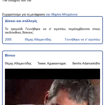
The thoughts hurt me
Ευχαριστούμε για τη μετάφραση
την Μαρίνα Μπορόνινα
Δίσκοι και συλλογές
Το τραγούδι Γεννήθηκα να σ' αγαπάω περιλαμβάνεται στους
ακόλουθους δίσκους:
2005
Θέμης Αδαμαντίδης
Γεννήθηκα να σ' αγαπάω
Βίντεο
Θέμης Αδαμαντίδης
Темис Адамантидис
8emhs Adamantidhs