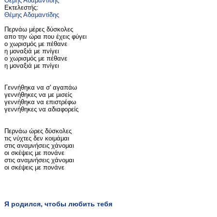
Θέμης Αδαμαντίδης
Εκτελεστής:
Θέμης Αδαμαντίδης
Περνάω μέρες δύσκολες
απο την ώρα που έχεις φύγει
ο χωρισμός με πέθανε
η μοναξιά με πνίγει
ο χωρισμός με πέθανε
η μοναξιά με πνίγει
Γεννήθηκα να σ' αγαπάω
γεννήθηκες να με μισείς
γεννήθηκα να επιστρέφω
γεννήθηκες να αδιαφορείς
Περνάω ώρες δύσκολες
τις νύχτες δεν κοιμάμαι
στις αναμνήσεις χάνομαι
οι σκέψεις με πονάνε
στις αναμνήσεις χάνομαι
οι σκέψεις με πονάνε
Я родился, чтобы любить тебя