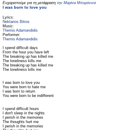
Ευχαριστούμε για τη μετάφραση
την Μαρίνα Μπορόνινα
I was born to love you
Lyrics:
Nektarios Bitros
Music:
Themis Adamandidis
Performer:
Themis Adamandidis
I spend difficult days
From the hour you have left
The breaking up has killed me
The loneliness kills me
The breaking up has killed me
The loneliness kills me
I was born to love you
You were born to hate me
I was born to return
You were born to be indifferent
I spend difficult hours
I don't sleep in the nights
I perish in the memories
The thoughts hurt me
I perish in the memories