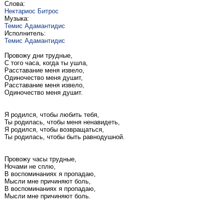
Слова:
Нектариос Битрос
Музыка:
Темис Адамантидис
Исполнитель:
Темис Адамантидис
Провожу дни трудные,
С того часа, когда ты ушла,
Расставание меня извело,
Одиночество меня душит,
Расставание меня извело,
Одиночество меня душит.
Я родился, чтобы любить тебя,
Ты родилась, чтобы меня ненавидеть,
Я родился, чтобы возвращаться,
Ты родилась, чтобы быть равнодушной.
Провожу часы трудные,
Ночами не сплю,
В воспоминаниях я пропадаю,
Мысли мне причиняют боль,
В воспоминаниях я пропадаю,
Мысли мне причиняют боль.