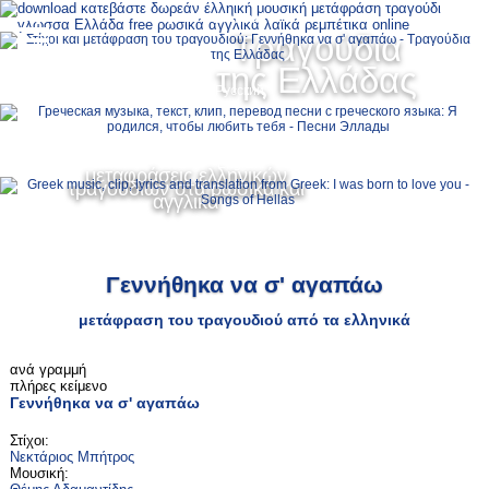
Ελληνικά
Τραγούδια
MENU
της Ελλάδας
Русский
English
μεταφράσεις ελληνικών
τραγουδιών στα ρωσικά και
αγγλικά
Γεννήθηκα να σ' αγαπάω
μετάφραση του τραγουδιού από τα ελληνικά
ανά γραμμή
πλήρες κείμενο
Γεννήθηκα να σ' αγαπάω
Στίχοι:
Νεκτάριος Μπήτρος
Μουσική: