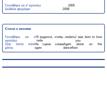
Γεννήθηκα να σ' αγαπάω
2005
Δώδεκα φεγγάρια
2008
Стихи к песням
Γεννήθηκα να σ'
Я родился, чтобы любить
I was born to love
αγαπάω
тебя
you
Στην πίστα πάλι
На сцене снова
Again alone on the
μόνος
один
dancefloor
© 2010-2026, hellas-songs.ru. All rights reserved