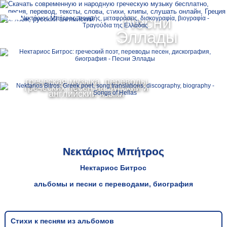
Ελληνικά
Песни
MENU
Эллады
Русский
English
греческая музыка, переводы
греческих песен на русский и
английский языки
Νεκτάριος Μπήτρος
Нектариос Битрос
альбомы и песни с переводами, биография
Стихи к песням из альбомов