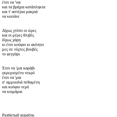
έτσι να 'ναι
και τα βράχια κατάπληκτα
και τ' αστέρια μακριά
να κοιτάνε
Δίχως χτύπο οι ώρες
και οι μέρες θλιβές
δίχως χάρη
κι έτσι κούφιο κι ακίνητο
μες σε νύχτες βουβές
το φεγγάρι
Έτσι να 'μαι καράβι
γκρεμισμένο νεκρό
έτσι να 'μαι
σ' αμμουδιά πεθαμένη
και κούφιο νερό
να κοιμάμαι
Разбитый корабль