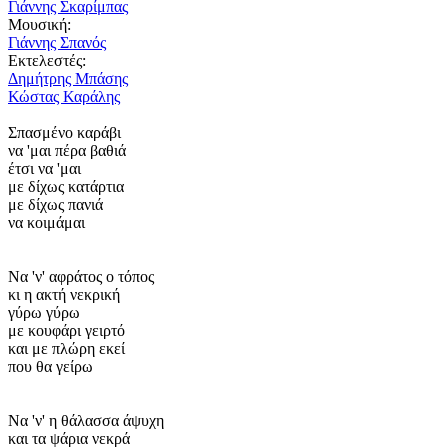
Γιάννης Σκαρίμπας
Μουσική:
Γιάννης Σπανός
Εκτελεστές:
Δημήτρης Μπάσης
Κώστας Καράλης
Σπασμένο καράβι
να 'μαι πέρα βαθιά
έτσι να 'μαι
με δίχως κατάρτια
με δίχως πανιά
να κοιμάμαι
Να 'ν' αφράτος ο τόπος
κι η ακτή νεκρική
γύρω γύρω
με κουφάρι γειρτό
και με πλώρη εκεί
που θα γείρω
Να 'ν' η θάλασσα άψυχη
και τα ψάρια νεκρά