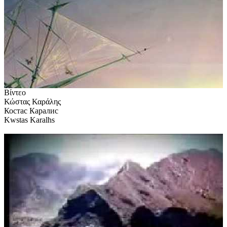
Βίντεο
Κώστας Καράλης
Костас Каралис
Kwstas Karalhs