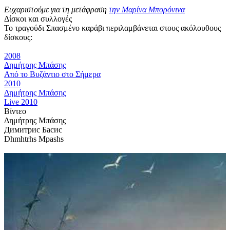
Ευχαριστούμε για τη μετάφραση
την Μαρίνα Μπορόνινα
Δίσκοι και συλλογές
Το τραγούδι Σπασμένο καράβι περιλαμβάνεται στους ακόλουθους
δίσκους:
2008
Δημήτρης Μπάσης
Από το Βυζάντιο στο Σήμερα
2010
Δημήτρης Μπάσης
Live 2010
Βίντεο
Δημήτρης Μπάσης
Димитрис Басис
Dhmhtrhs Mpashs