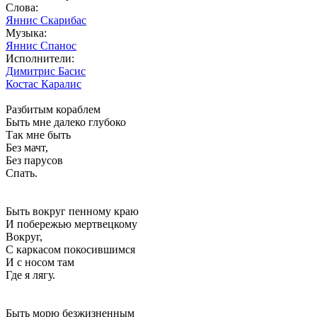
Слова:
Яннис Скарибас
Музыка:
Яннис Спанос
Исполнители:
Димитрис Басис
Костас Каралис
Разбитым кораблем
Быть мне далеко глубоко
Так мне быть
Без мачт,
Без парусов
Спать.
Быть вокруг пенному краю
И побережью мертвецкому
Вокруг,
С каркасом покосившимся
И с носом там
Где я лягу.
Быть морю безжизненным