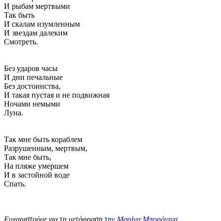
И рыбам мертвыми
Так быть
И скалам изумленным
И звездам далеким
Смотреть.
Без ударов часы
И дни печальные
Без достоинства,
И такая пустая и не подвижная
Ночами немыми
Луна.
Так мне быть кораблем
Разрушенным, мертвым,
Так мне быть,
На пляже умершем
И в застойной воде
Спать.
Ευχαριστούμε για τη μετάφραση
την Μαρίνα Μπορόνινα