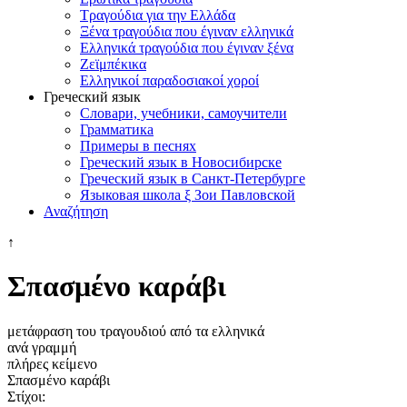
Τραγούδια για την Ελλάδα
Ξένα τραγούδια που έγιναν ελληνικά
Ελληνικά τραγούδια που έγιναν ξένα
Ζεϊμπέκικα
Ελληνικοί παραδοσιακοί χοροί
Греческий язык
Словари, учебники, самоучители
Грамматика
Примеры в песнях
Греческий язык в Новосибирске
Греческий язык в Санкт-Петербурге
Языковая школа ξ Зои Павловской
Αναζήτηση
↑
Σπασμένο καράβι
μετάφραση του τραγουδιού από τα ελληνικά
ανά γραμμή
πλήρες κείμενο
Σπασμένο καράβι
Στίχοι: