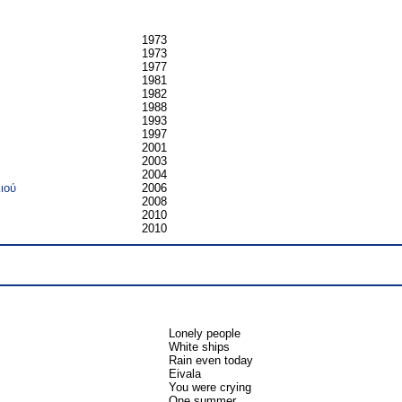
1973
1973
1977
1981
1982
1988
1993
1997
2001
2003
2004
ιού
2006
2008
2010
2010
Lonely people
White ships
Rain even today
Eivala
You were crying
One summer