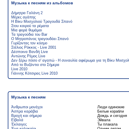
Музыка к песням из альбомов
Δήμητρα Γαλάνη 2
Μέρες αγάπης
Η Βίκυ Μοσχολιού Τραγουδά Σπανό
Στου καιρού τα ρέματα
Μια φορά θυμάμαι
Τα τραγούδια του Bar
Ο Μητροπάνος τραγουδάει Σπανό
Γυρίζοντας τον κόσμο
Στέλιος Ρόκκος - Live 2001
Δέσποινα Βανδή Live
Αντώνης Ρέμος Live
Δεν ξέρω πόσο σ' αγαπώ - Η συναυλία αφιέρωμα για τη Βίκυ Μοσχολ
Από το Βυζάντιο στο Σήμερα
Live 2010
Γιάννης Κότσιρας Live 2010
Музыка к песням
Άνθρωποι μονάχοι
Люди одинокие
Άσπρα καράβια
Белые корабли
Βροχή και σήμερα
Дождь и сегодня
Εϊβαλά
Эйвала
Έκλαιγες
Ты плакала
Ένα καλοκαίρι
Одним летом