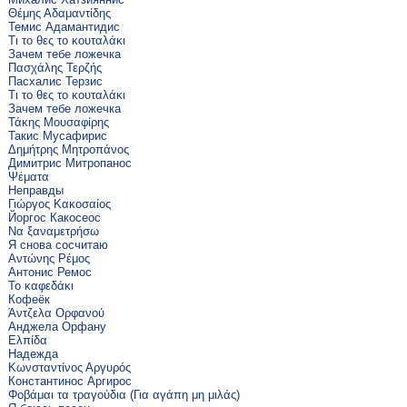
Θέμης Αδαμαντίδης
Темис Адамантидис
Τι το θες το κουταλάκι
Зачем тебе ложечка
Πασχάλης Τερζής
Пасхалис Терзис
Τι το θες το κουταλάκι
Зачем тебе ложечка
Τάκης Μουσαφίρης
Такис Мусафирис
Δημήτρης Μητροπάνος
Димитрис Митропанос
Ψέματα
Неправды
Γιώργος Κακοσαίος
Йоргос Какосеос
Να ξαναμετρήσω
Я снова сосчитаю
Αντώνης Ρέμος
Антонис Ремос
Το καφεδάκι
Кофеёк
Άντζελα Ορφανού
Анджела Орфану
Ελπίδα
Надежда
Κωνσταντίνος Αργυρός
Константинос Аргирос
Φοβάμαι τα τραγούδια (Για αγάπη μη μιλάς)