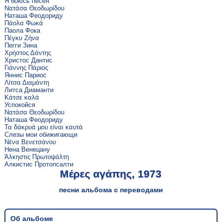
Я боюсь песен
Νατάσα Θεοδωρίδου
Наташа Феодориду
Πάολα Φωκά
Паола Фока
Πέγκυ Ζήνα
Пегги Зина
Χρήστος Δάντης
Христос Дантис
Γιάννης Πάριος
Яннис Париос
Λίτσα Διαμάντη
Литса Диаманти
Κάτσε καλά
Успокойся
Νατάσα Θεοδωρίδου
Наташа Феодориду
Τα δάκρυά μου είναι καυτά
Слезы мои обижигающи
Νένα Βενετσάνου
Нена Венецану
Άλκηστις Πρωτοψάλτη
Алкистис Протопсалти
Μέρες αγάπης, 1973
песни альбома с переводами
Об альбоме